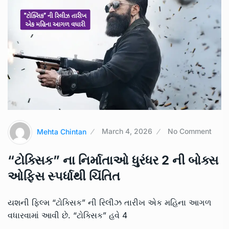
Mehta Chintan
March 4, 2026
No Comment
“ટોક્સિક” ના નિર્માતાઓ ધુરંધર 2 ની બોક્સ
ઓફિસ સ્પર્ધાથી ચિંતિત
યશની ફિલ્મ “ટોક્સિક” ની રિલીઝ તારીખ એક મહિના આગળ
વધારવામાં આવી છે. “ટોક્સિક” હવે 4