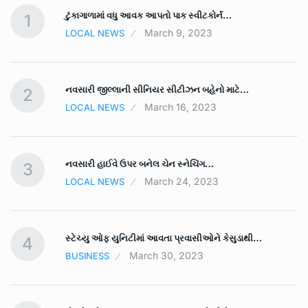
ટુંકાગાળામાં વધુ આવક આપતો પાક સ્‍વીટકોર્ન…
1
March 9, 2023
LOCAL NEWS
નવસારી જીલ્લાની સીનિયર સીટીઝન બહેનો માટે…
2
March 16, 2023
LOCAL NEWS
નવસારી હાઈવે ઉપર બનેલ ચેન સ્નેચિંગ…
3
March 24, 2023
LOCAL NEWS
સ્ટેચ્યુ ઓફ યુનિટીમાં આવતા પ્રવાસીઓને કેસુડાથી…
4
March 30, 2023
BUSINESS