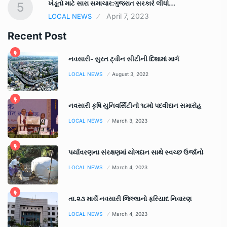
ખેડૂતો માટે સારા સમાચાર:ગુજરાત સરકારે લીધો…
5
April 7, 2023
LOCAL NEWS
Recent Post
નવસારી- સુરત ટ્વીન સીટીની દિશામાં માર્ગ
LOCAL NEWS
August 3, 2022
નવસારી કૃષિ યુનિવર્સિટીનો ૧૮મો પદવીદાન સમારોહ
LOCAL NEWS
March 3, 2023
પર્યાવરણના સંરક્ષણમાં યોગદાન સાથે સ્વચ્છ ઉર્જાનો
LOCAL NEWS
March 4, 2023
તા.૨૩ માર્ચે નવસારી જિલ્લાનો ફરિયાદ નિવારણ
LOCAL NEWS
March 4, 2023