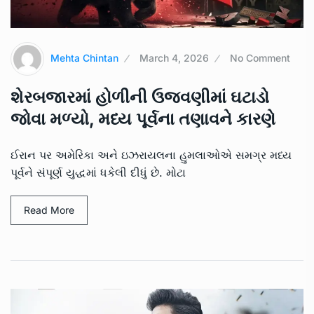
Mehta Chintan
March 4, 2026
No Comment
શેરબજારમાં હોળીની ઉજવણીમાં ઘટાડો
જોવા મળ્યો, મધ્ય પૂર્વના તણાવને કારણે
ઈરાન પર અમેરિકા અને ઇઝરાયલના હુમલાઓએ સમગ્ર મધ્ય
પૂર્વને સંપૂર્ણ યુદ્ધમાં ધકેલી દીધું છે. મોટા
Read More