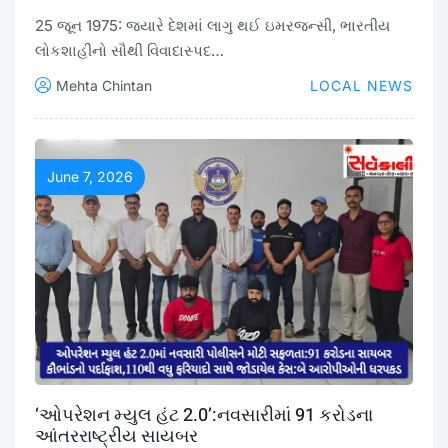
25 જૂન 1975: જ્યારે દેશમાં લાગુ થઈ ઇમરજન્સી, ભારતીય
લોકશાહીનો સૌથી વિવાદાસ્પદ…
Mehta Chintan
LOCAL NEWS
June 7, 2026
‘ઓપરેશન મ્યુલ હંટ 2.0’:નવસારીમાં 91 કરોડના
આંતરરાષ્ટ્રીય સાયબર