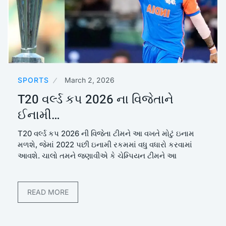
SPORTS
March 2, 2026
T20 વર્લ્ડ કપ 2026 ના વિજેતાને
ઈનામી…
T20 વર્લ્ડ કપ 2026 ની વિજેતા ટીમને આ વખતે મોટું ઇનામ
મળશે, જેમાં 2022 પછી ઇનામી રકમમાં વધુ વધારો કરવામાં
આવશે. ચાલો તમને જણાવીએ કે ચેમ્પિયન ટીમને આ
READ MORE