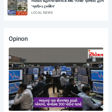
નવસારી મહાનગરપાલિકા:4 મેથી 'નકશા' પ્રોજેક્ટ હેઠળ
'ગ્રાઉન્ડ ટ્રુથિંગ'
LOCAL NEWS
Opinon