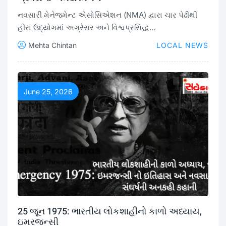
નવસારી મેનેજમેન્ટ એસોસિએશન (NMA) દ્વારા ચાર પેઢીથી
હીરા ઉદ્યોગમાં અગ્રેસર અને વિશ્વપ્રસિદ્ધ…
Mehta Chintan
LOCAL NEWS
June 25, 2026
25 જૂન 1975: ભારતીય લોકશાહીનો કાળો અધ્યાય,
ઇમરજન્સી