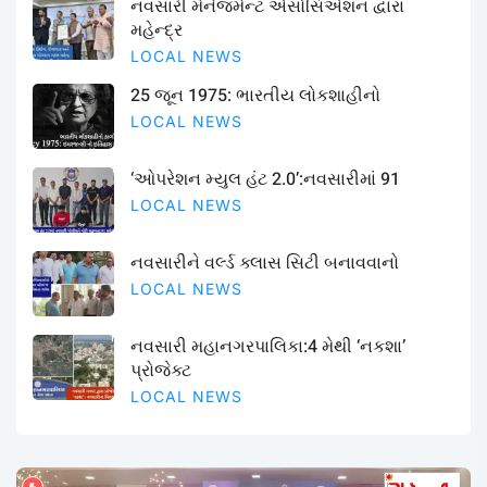
નવસારી મેનેજમેન્ટ એસોસિએશન દ્વારા
મહેન્દ્ર
LOCAL NEWS
25 જૂન 1975: ભારતીય લોકશાહીનો
LOCAL NEWS
‘ઓપરેશન મ્યુલ હંટ 2.0’:નવસારીમાં 91
LOCAL NEWS
નવસારીને વર્લ્ડ ક્લાસ સિટી બનાવવાનો
LOCAL NEWS
નવસારી મહાનગરપાલિકા:4 મેથી ‘નકશા’
પ્રોજેક્ટ
LOCAL NEWS