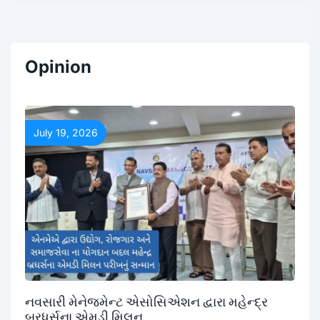
Opinion
July 19, 2026
નવસારી મેનેજમેન્ટ એસોસિએશન દ્વારા મહેન્દ્ર
બ્રધર્સના એમડી મિલન