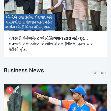
નવસારી મેનેજમેન્ટ એસોસિએશન દ્વારા મહેન્દ્ર…
નવસારી મેનેજમેન્ટ એસોસિએશન (NMA) દ્વારા ચાર
પેઢીથી હીરા
Business News
SEE ALL