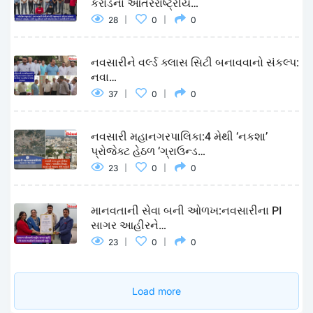
કરોડના આંતરરાષ્ટ્રીય…
28
0
0
નવસારીને વર્લ્ડ ક્લાસ સિટી બનાવવાનો સંકલ્પ:
નવા…
37
0
0
નવસારી મહાનગરપાલિકા:4 મેથી ‘નકશા’
પ્રોજેક્ટ હેઠળ ‘ગ્રાઉન્ડ…
23
0
0
માનવતાની સેવા બની ઓળખ:નવસારીના PI
સાગર આહીરને…
23
0
0
Load more