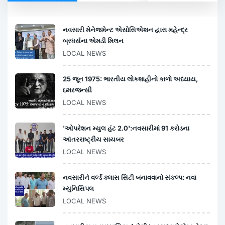
નવસારી મેનેજમેન્ટ એસોસિએશન દ્વારા મહેન્દ્ર
બ્રધર્સના એમડી મિલન
LOCAL NEWS
25 જૂન 1975: ભારતીય લોકશાહીનો કાળો અધ્યાય,
ઇમરજન્સી
LOCAL NEWS
'ઓપરેશન મ્યુલ હંટ 2.0':નવસારીમાં 91 કરોડના
આંતરરાષ્ટ્રીય સાયબર
LOCAL NEWS
નવસારીને વર્લ્ડ ક્લાસ સિટી બનાવવાનો સંકલ્પ: નવા
મ્યુનિસિપલ
LOCAL NEWS