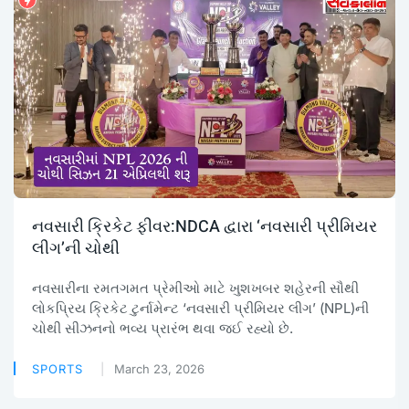
નવસારી ક્રિકેટ ફીવર:NDCA દ્વારા ‘નવસારી પ્રીમિયર
લીગ’ની ચોથી
નવસારીના રમતગમત પ્રેમીઓ માટે ખુશખબર શહેરની સૌથી
લોકપ્રિય ક્રિકેટ ટુર્નામેન્ટ ‘નવસારી પ્રીમિયર લીગ’ (NPL)ની
ચોથી સીઝનનો ભવ્ય પ્રારંભ થવા જઈ રહ્યો છે.
SPORTS
March 23, 2026