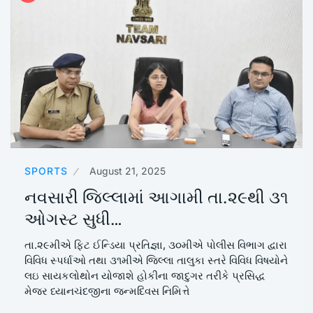
SPORTS
August 21, 2025
નવસારી જિલ્લામાં આગામી તા.૨૯થી ૩૧
ઓગસ્ટ સુધી…
તા.૨૯મીએ ફિટ ઈન્ડિયા પ્રતિજ્ઞા, ૩૦મીએ પોલીસ વિભાગ દ્વારા
વિવિધ સ્પર્ધાઓ તથા ૩૧મીએ જિલ્લા તાલુકા સ્તરે વિવિધ વિષયોને
લઇ સાયકલોથોન યોજાશે હોકીના જાદુગર તરીકે પ્રસિદ્ધ
મેજર ધ્યાનચંદજીના જન્મદિવસ નિમિત્તે