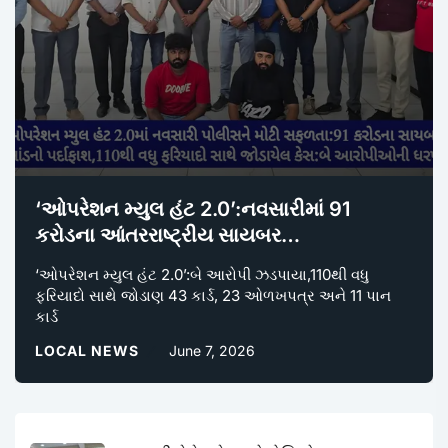
‘ઓપરેશન મ્યુલ હંટ 2.0’:નવસારીમાં 91
કરોડના આંતરરાષ્ટ્રીય સાયબર…
‘ઓપરેશન મ્યુલ હંટ 2.0’:બે આરોપી ઝડપાયા,110થી વધુ
ફરિયાદો સાથે જોડાણ 43 કાર્ડ, 23 ઓળખપત્ર અને 11 પાન
કાર્ડ
LOCAL NEWS
June 7, 2026