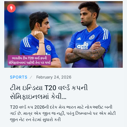
SPORTS
February 24, 2026
ટીમ ઇન્ડિયા T20 વર્લ્ડ કપ‍ની
સેમિફાઇનલમાં કેવી…
T20 વર્લ્ડ કપ 2026ની દરેક મેચ ભારત માટે નોકઆઉટ બની
ગઈ છે. માત્ર એક જીત જ નહીં, પરંતુ ઝિમ્બાબ્વે પર એક મોટી
જીત નેટ રન રેટમાં સુધારો કરી