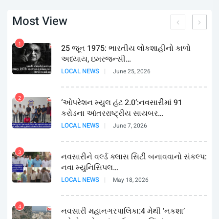
Most View
1
25 જૂન 1975: ભારતીય લોકશાહીનો કાળો
અધ્યાય, ઇમરજન્સી…
LOCAL NEWS
June 25, 2026
2
‘ઓપરેશન મ્યુલ હંટ 2.0’:નવસારીમાં 91
કરોડના આંતરરાષ્ટ્રીય સાયબર…
LOCAL NEWS
June 7, 2026
3
નવસારીને વર્લ્ડ ક્લાસ સિટી બનાવવાનો સંકલ્પ:
નવા મ્યુનિસિપલ…
LOCAL NEWS
May 18, 2026
4
નવસારી મહાનગરપાલિકા:4 મેથી ‘નકશા’