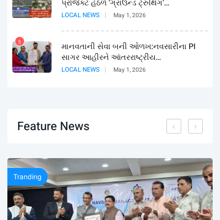
પ્રોજેક્ટ હેઠળ ‘ગ્રાઉન્ડ ટ્રુથિંગ’…
LOCAL NEWS
May 1, 2026
5
1
માનવતાની સેવા બની ઓળખ:નવસારીના PI
સાગર આહીરને આંતરરાષ્ટ્રીય…
LOCAL NEWS
May 1, 2026
Feature News
Tranding