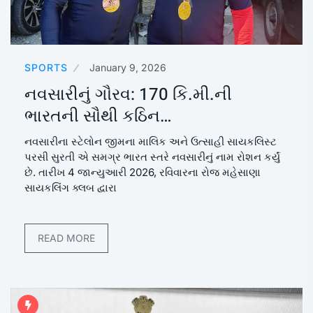
SPORTS
January 9, 2026
નવસારીનું ગૌરવ: 170 કિ.મી.ની
ભારતની સૌથી કઠિન…
નવસારીના સ્ટેલોન જીમના માલિક અને ઉત્સાહી સાયકલિસ્ટ
પરસી સુરતી એ સમગ્ર ભારત સ્તરે નવસારીનું નામ રોશન કર્યું
છે. તારીખ 4 જાન્યુઆરી 2026, રવિવારના રોજ મહેસાણા
સાયકલિંગ ક્લબ દ્વારા
READ MORE