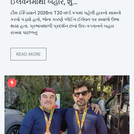
ઈલેવનમાંથી બહાર, શું…
ટીમ ઈન્ડિયાને 2026ના T20 વર્લ્ડ કપમાં પહેલી હારનો સામનો
કરવો પડ્યો હતો, જેના કારણે પ્લેઈંગ ઈલેવન પર સવાલો ઉભા
થયા હતા. પ્રભાવશાળી પ્રદર્શન છતાં ઉપ-કપ્તાનને બહાર
રાખવા પાછળનું
READ MORE