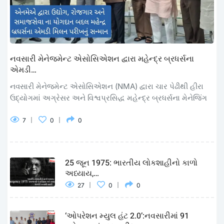
નવસારી મેનેજમેન્ટ એસોસિએશન દ્વારા મહેન્દ્ર બ્રધર્સના
એમડી…
નવસારી મેનેજમેન્ટ એસોસિએશન (NMA) દ્વારા ચાર પેઢીથી હીરા
ઉદ્યોગમાં અગ્રેસર અને વિશ્વપ્રસિદ્ધ મહેન્દ્ર બ્રધર્સના મેનેજિંગ
7
0
0
25 જૂન 1975: ભારતીય લોકશાહીનો કાળો
અધ્યાય,…
27
0
0
‘ઓપરેશન મ્યુલ હંટ 2.0’:નવસારીમાં 91