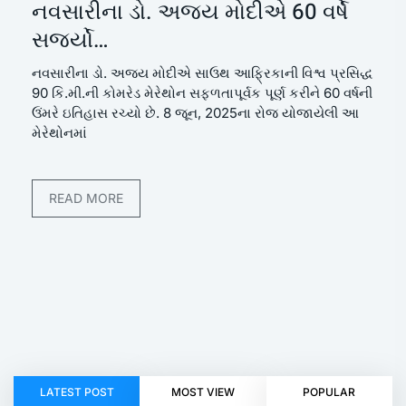
નવસારીના ડો. અજય મોદીએ 60 વર્ષે
સર્જ્યો…
નવસારીના ડો. અજય મોદીએ સાઉથ આફ્રિકાની વિશ્વ પ્રસિદ્ધ
90 કિ.મી.ની કોમરેડ મેરેથોન સફળતાપૂર્વક પૂર્ણ કરીને 60 વર્ષની
ઉંમરે ઇતિહાસ રચ્યો છે. 8 જૂન, 2025ના રોજ યોજાયેલી આ
મેરેથોનમાં
READ MORE
LATEST POST
MOST VIEW
POPULAR