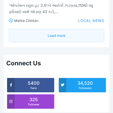
‘ઓપરેશન મ્યુલ હંટ 2.0’:બે આરોપી ઝડપાયા,110થી વધુ
ફરિયાદો સાથે જોડાણ 43 કાર્ડ,…
Mehta Chintan
LOCAL NEWS
Load more
Connect Us
5400
34,520
Fans
Followers
325
Follower