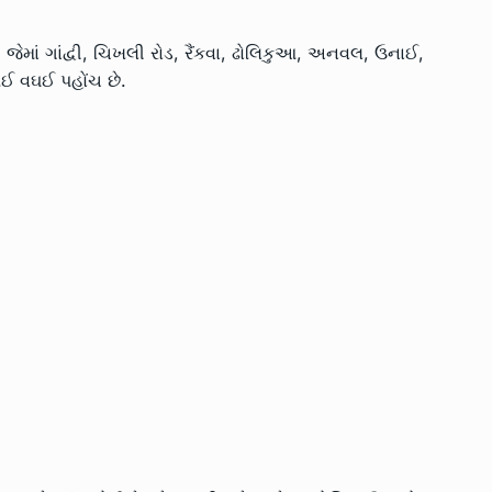
. જેમાં ગાંદ્વી, ચિખલી રોડ, રૈંકવા, ઢોલિકુઆ, અનવલ, ઉનાઈ,
 થઈ વઘઈ પહોંચ છે.