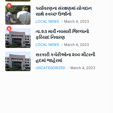
પર્યાવરણના સંરક્ષણમાં યોગદાન
સાથે સ્વચ્છ ઉર્જાનો
LOCAL NEWS
March 4, 2023
તા.૨૩ માર્ચે નવસારી જિલ્લાનો
ફરિયાદ નિવારણ
LOCAL NEWS
March 4, 2023
સરકારી કચેરીઓના ૨૦૦ મીટરની
હદમાં જાહેરમાં
UNCATEGORIZED
March 4, 2023