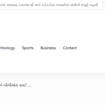
 અધ્યાય, ઇમરજન્સી અને કટોકટીમાં નવસારીનો સંઘર્ષની સંપૂર્ણ કહાની
chnology
Sports
Business
Contact
/ છુકછુક કરતી ગાડી આવી ને બીલીમોરા વઘઈ ચાલી:બાપુની ટ્રેનમાં હવે એસી કોચ માણો હવે ખોબલે ખોબલે મોજ