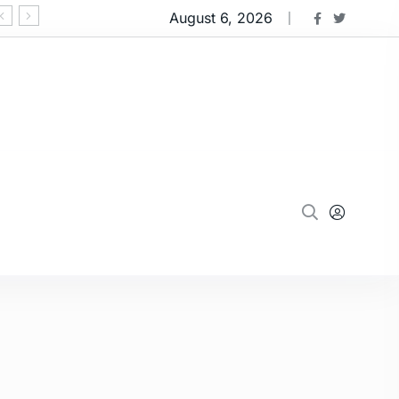
August 6, 2026
‘ઓપરેશન મ્યુલ હંટ 2.0’:નવસારીમાં 91 કરોડના 