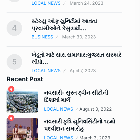
LOCAL NEWS
March 24, 2023
સ્ટેચ્યુ ઓફ યુનિટીમાં આવતા
4
9
પ્રવાસીઓને કેસુડાથી…
BUSINESS
March 30, 2023
ખેડૂતો માટે સારા સમાચાર:ગુજરાત સરકારે
5
10
લીધો…
LOCAL NEWS
April 7, 2023
Recent Post
નવસારી- સુરત ટ્વીન સીટીની
દિશામાં માર્ગ
LOCAL NEWS
August 3, 2022
નવસારી કૃષિ યુનિવર્સિટીનો ૧૮મો
પદવીદાન સમારોહ
LOCAL NEWS
March 3, 2023