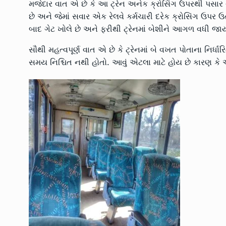
મજેદાર વાત એ છે કે આ ટ્રેન અનેક ક્રોસિંગ ઉપરથી પસાર થા
છે અને જેમાં સવાર એક રેલવે કર્મચારી દરેક ક્રોસિંગ ઉપર ઉતર
બાદ ગેટ ખોલે છે અને ફરીથી ટ્રેનમાં બેશીને આગળ વધી જાય
સૌથી મહત્વપૂર્ણ વાત એ છે કે ટ્રેનમાં બે વખત પોતાના નિર્
સમય નિશ્ચિત નથી હોતો. આવું એટલા માટે હોય છે કારણ કે આ 