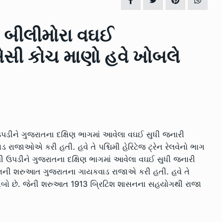
023
LOCAL NEWS
July 4, 2023
ે બીલીમોરા વઘઈ
રક્ષણ માટે
નવસારી જિલ્લામાં ઓગષ્ટ માસમાં
14
‘સ્વચ્છ સર્વેક્ષણ…
 એસી કોચ માણો હવે ખોબલે
3, 2023
LOCAL NEWS
July 20, 2023
રમતા રમતા
એશિયાઇ સિંહ ફ્કત ગુજરાતમાં છે
15
ત્યારે…
4, 2023
LOCAL NEWS
August 10, 2023
પડીને ગુજરાતના દક્ષિણ ભાગમાં આવેલા વઘઈ સુધી જનારી
રાજાઓએ કરી હતી. હવે તે પશ્ચિમી હેરિટેજ ટ્રેન રેલવેનો ભાગ
ી ઉપડીને ગુજરાતના દક્ષિણ ભાગમાં આવેલા વઘઈ સુધી જનારી
્રેનની શરુઆત ગુજરાતના ગાયકવાડ રાજાએ કરી હતી. હવે તે
ટર લાંબો છે. જેની શરુઆત 1913 બ્રિટિશ શાસનના સહયોગથી રાજા