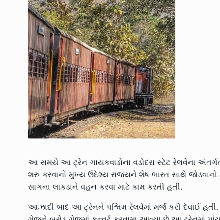
આ સમયે આ ટ્રેન ગાયકવાડોના વડોદરા સ્ટેટ રેલવેના અંતર્
શરુ કરવાનો મુખ્ય ઉદેશ્ય રાજ્યને શેષ ભારત સાથે જોડવાનો
સાગના લાકડાને વહન કરવા માટે કામ કરતી હતી.
આઝાદી બાદ આ ટ્રેનને પશ્વિમ રેલવેમાં મર્જ કરી દેવાઈ હતી
ગેજને બ્રોડ ગેજમાં કન્વર્ટ કરવામા આવ્યા છે.આ ટ્રેનમાં 