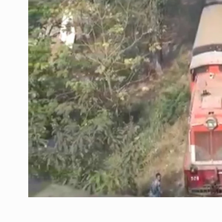
ઉભરાટ નજીકના પરસોલી ગ
6
એરપોર્ટની વિશાળ…
LOCAL NEWS
April 17, 
IPL 2023: અર્જુન તેંડુલ
7
SPORTS
April 28, 2023
રાજય સરકારના વન વિભાગ 
8
સમ્રગ…