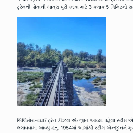
ટ્રેનથી પોતાની યાત્રા પુરી કરવા માટે 3 કલાક 5 મિનિટનો સ
બિલિમોરા-વઘઈ ટ્રેન ડીઝલ એન્જીન આવ્યા પહેલા સ્ટીમ 
લગાવવામાં આવ્યું હતું. 1954માં આમાંથી સ્ટીમ એન્જીનને મુંબ