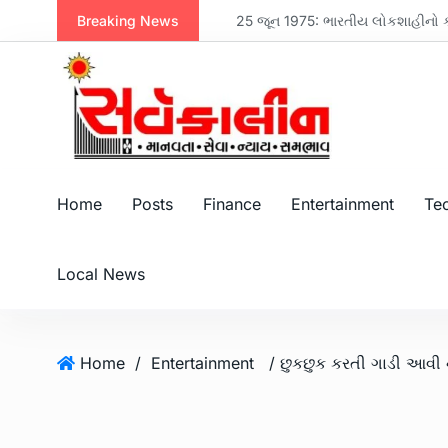
Breaking News
નવસારી મેનેજમેન્ટ એસોસિએશન દ્વારા મહેન્દ્ર બ્રધર્સના એમડી મિલન પરીખનું સન્માન, પરિમલ નથવાણીએ વિકાસ માટે સૌને એક થવાનો સંદેશ આપ્યો
25 જૂન 1975: ભારતીય લોકશાહીનો કાળો
Home
Posts
Finance
Entertainment
Te
Local News
Home
/
Entertainment