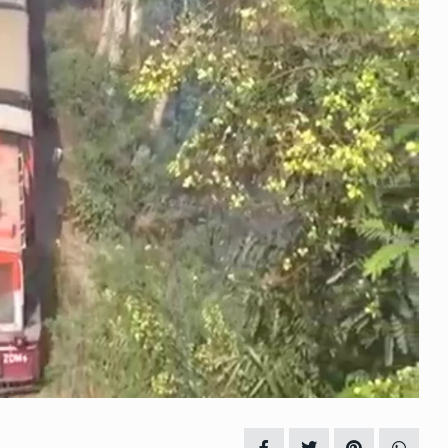
ામે
નવસારી પાલિકાના માજી પ્રમુખ અને
11
સૌરાષ્ટ્ર…
2023
LOCAL NEWS
June 14, 2023
‘પૂજારાને બલિનો બકરો કેમ બનાવવામા
કર કરતા 3…
12
આવી…
SPORTS
June 24, 2023
ધ્વારા
આલીપોર હાઈસ્કૂલમાં મેંહદી સ્પર્ધા અ
13
કેશગુફન…