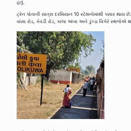
હતું.
ટ્રેન પોતાની યાત્રા દરમિયાન 10 સ્ટેશનોમાંથી પસાર થાય છે
વાંસા રોડ, કેવડી રોડ, કાલા અંબા અને ડુંગ્ડા વિગેરે સ્થળોએ