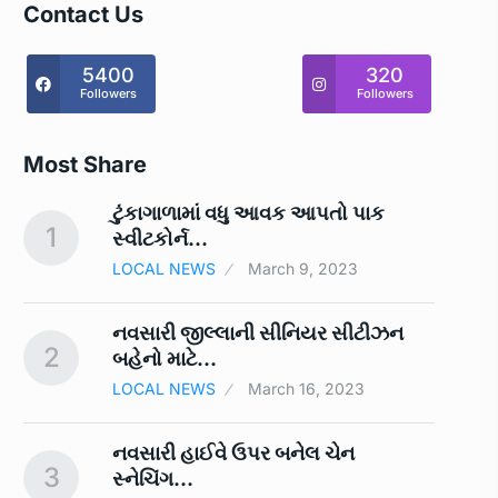
Contact Us
5400
320
Followers
Followers
Most Share
ટુંકાગાળામાં વધુ આવક આપતો પાક
1
6
સ્‍વીટકોર્ન…
LOCAL NEWS
March 9, 2023
ં
નવસારી જીલ્લાની સીનિયર સીટીઝન
2
7
બહેનો માટે…
LOCAL NEWS
March 16, 2023
ને
નવસારી હાઈવે ઉપર બનેલ ચેન
3
8
સ્નેચિંગ…