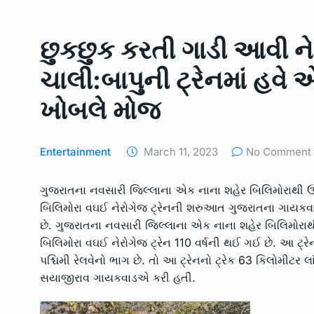
LOCAL NEWS
May 9, 2
છુકછુક કરતી ગાડી આવી ન
મેન્ગ્રુવના વાવેતર તેમજ સં
9
ત્રણ…
ચાલી:બાપુની ટ્રેનમાં હવે
UNCATEGORIZED
May 2
ખોબલે મોજ
જામનગરના તમાચાણ ગામે 
10
બોરવેલમાં…
Entertainment
March 11, 2023
No Comment
UNCATEGORIZED
June 
ગુજરાતના નવસારી જિલ્લાના એક નાના શહેર બિલિમોરાથી ઉ
બિલિમોરા વઘઈ નેરોગેજ ટ્રેનની શરુઆત ગુજરાતના ગાયકવાડ 
છે. ગુજરાતના નવસારી જિલ્લાના એક નાના શહેર બિલિમોરાથ
બિલિમોરા વઘઈ નેરોગેજ ટ્રેન 110 વર્ષની થઈ ગઈ છે. આ ટ
પશ્ચિમી રેલવેનો ભાગ છે. તો આ ટ્રેનનો ટ્રેક 63 કિલોમી
સયાજીરાવ ગાયકવાડએ કરી હતી.