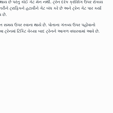
ય છે પરંતુ કોઈ ગેટ મેન નથી. ટ્રેન દરેક ક્રોસિંગ ઉપર રોકાય
ીને ટ્રાફિકને હટાવીને ગેટ બંધ કરે છે અને ટ્રેન ગેટ પાર કર્યા
 છે.
ધારિત સમય ઉપર રવાના થાયે છે. પોતાના ગંતવ્ય ઉપર પહોંવાનો
ટ્રેનમાં ટિકિટ વેચ્યા બાદ ટ્રેનને આગળ વધારવામાં આવે છે.