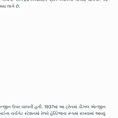
મય લાગે છે.
એન્જીન ઉપર ચાલતી હતી. 1937માં આ ટ્રેનમાં ડીઝલ એન્જીન
ઈના ચર્ચગેટ સ્ટેશનમાં રેલવે હેરિટેજના રૂપમાં રાખવામાં આવ્યું