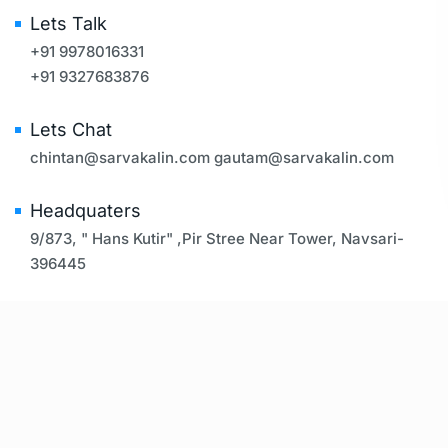
Lets Talk
+91 9978016331
+91 9327683876
Lets Chat
chintan@sarvakalin.com
gautam@sarvakalin.com
Headquaters
9/873, " Hans Kutir" ,Pir Stree Near Tower, Navsari-
396445