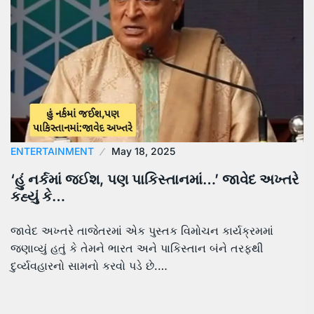
ENTERTAINMENT
May 18, 2025
‘હું નર્કમાં જઈશ, પણ પાકિસ્તાનમાં…’ જાવેદ અખ્તરે
કહ્યું કે…
જાવેદ અખ્તરે તાજેતરમાં એક પુસ્તક વિમોચન કાર્યક્રમમાં
જણાવ્યું હતું કે તેમને ભારત અને પાકિસ્તાન બંને તરફથી
દુર્વ્યવહારનો સામનો કરવો પડે છે.…