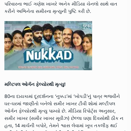
પરિવારના ભાઈ ગણેશ ખાખરે અનેક મીડિયા ચેનલો સાથે વાત
કરીને અભિનેતા સમીરના મૃત્યુની પુષ્ટિ કરી છે.
મલ્ટિપલ ઓર્ગન ફેલ્યોરથી મૃત્યુ!
80ના દાયકામાં દૂરદર્શનના ‘નુક્કડ’માં ‘ખોપડી’નું પાત્ર ભજવીને
ઘર-ઘરમાં જાણીતો બનેલો સમીર ખાખર ટીવી શોમાં મલ્ટીપલ
ઓર્ગન ફેલ્યોરથી મૃત્યુ પામ્યો છે. મીડિયા રિપોર્ટ્સ અનુસાર,
સમીર ખાખર (સમીર ખાખર મૂવીઝ) છેલ્લા ઘણા દિવસોથી ઠીક ન
હતા, 14 માર્ચની બપોરે, તેમને શ્વાસ લેવામાં ખૂબ તકલીફ થઈ