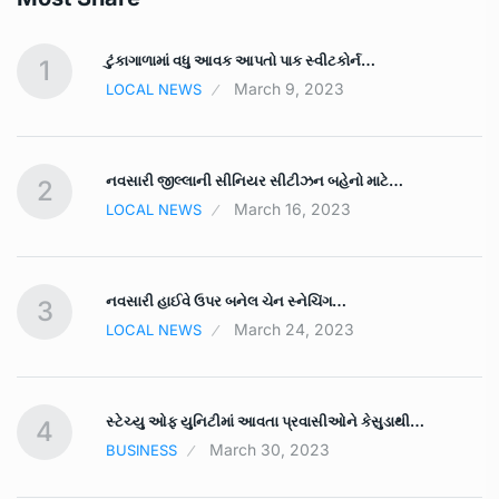
ટુંકાગાળામાં વધુ આવક આપતો પાક સ્‍વીટકોર્ન…
1
March 9, 2023
LOCAL NEWS
નવસારી જીલ્લાની સીનિયર સીટીઝન બહેનો માટે…
2
March 16, 2023
LOCAL NEWS
નવસારી હાઈવે ઉપર બનેલ ચેન સ્નેચિંગ…
3
March 24, 2023
LOCAL NEWS
સ્ટેચ્યુ ઓફ યુનિટીમાં આવતા પ્રવાસીઓને કેસુડાથી…
4
March 30, 2023
BUSINESS