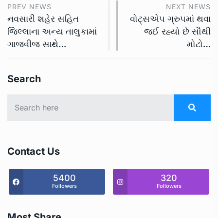
PREV NEWS
NEXT NEWS
નવસારી શહેર સહિત
વોટ્સએપ ગ્રુપમાં થવા
જિલ્લાના અન્ય તાલુકામાં
જઈ રહ્યો છે સૌથી
ગાજવીજ સાથે…
મોટો…
Search
Contact Us
5400
320
Followers
Followers
Most Share