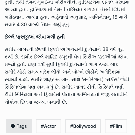
હતી, તેથી તેમને મુંબઈના બોરીવલીની હોસ્પિટલમાં દાખલ કરવામાં
આવ્યા હતા. હોસ્પિટલમાં તેમની તબિયત બગડતાં તેમને ICUમાં
ખસેડવામાં આવ્યા હતા. અહેવાલો અનુસાર, અભિનેતાનું 15 માર્ચે
સવારે 4.30 વાગ્યે નિધન થયું હતું.
છેલ્લે ‘ફરજી’માં જોવા મળી હતી
સમીર ખાખરની છેલ્લી ફિલ્મે અભિનયની દુનિયાને 38 વર્ષ પૂરા
કર્યા છે. સમીર છેલ્લે શાહિદ કપૂરની વેબ સિરીઝ ‘ફરઝી’માં જોવા
મળ્યો હતો. ઘણા વર્ષો સુધી ફિલ્મી દુનિયાનો ભાગ રહ્યા બાદ
સમીરે થોડો સમય બ્રેક લીધો અને બોમ્બે છોડીને અમેરિકામાં
સ્થાયી થયો. સમીરે શાહરૂખ ખાન સાથે ‘મનોરંજન’, ‘સર્કસ’ જેવી
સિરિયલોમાં પણ કામ કર્યું છે. સમીર ખાખર ટીવી સિરિયલે ઘણી
ટીવી સિરિયલો અને ફિલ્મોમાં પોતાના અભિનયનો જાદુ બતાવીને
લોકોના દિલમાં જગ્યા બનાવી છે.
Tags
#Actor
#Bollywood
#Film