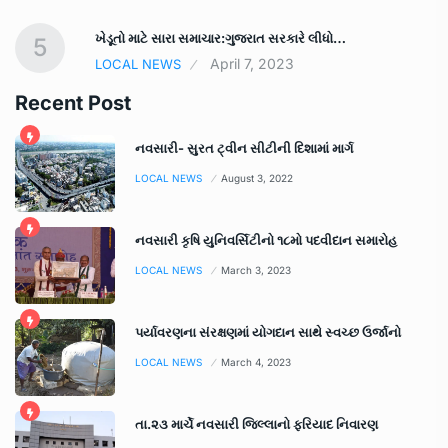
ખેડૂતો માટે સારા સમાચાર:ગુજરાત સરકારે લીધો…
5
April 7, 2023
LOCAL NEWS
Recent Post
નવસારી- સુરત ટ્વીન સીટીની દિશામાં માર્ગ
LOCAL NEWS
August 3, 2022
નવસારી કૃષિ યુનિવર્સિટીનો ૧૮મો પદવીદાન સમારોહ
LOCAL NEWS
March 3, 2023
પર્યાવરણના સંરક્ષણમાં યોગદાન સાથે સ્વચ્છ ઉર્જાનો
LOCAL NEWS
March 4, 2023
તા.૨૩ માર્ચે નવસારી જિલ્લાનો ફરિયાદ નિવારણ