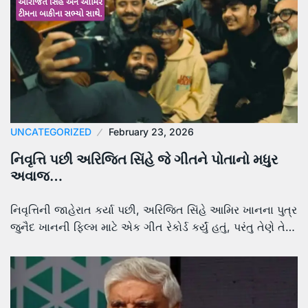
UNCATEGORIZED
February 23, 2026
નિવૃત્તિ પછી અરિજિત સિંહે જે ગીતને પોતાનો મધુર
અવાજ…
નિવૃત્તિની જાહેરાત કર્યા પછી, અરિજિત સિંહે આમિર ખાનના પુત્ર
જુનૈદ ખાનની ફિલ્મ માટે એક ગીત રેકોર્ડ કર્યું હતું, પરંતુ તેણે તે…