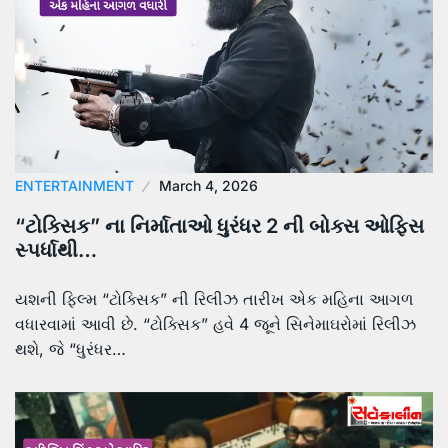
ENTERTAINMENT
March 4, 2026
“ટોક્સિક” ના નિર્માતાઓ ધુરંધર 2 ની બોક્સ ઓફિસ
સ્પર્ધાથી…
યશની ફિલ્મ “ટોક્સિક” ની રિલીઝ તારીખ એક મહિના આગળ
વધારવામાં આવી છે. “ટોક્સિક” હવે 4 જૂને સિનેમાઘરોમાં રિલીઝ
થશે, જે “ધુરંધર…