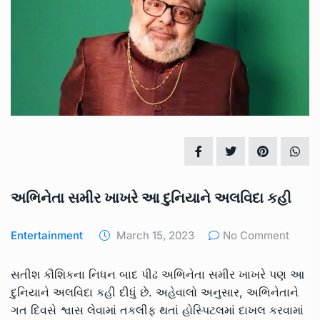
અભિનેતા સમીર ખાખરે આ દુનિયાને અલવિદા કહી
Entertainment
March 15, 2023
No Comment
સતીશ કૌશિકના નિધન બાદ પીઢ અભિનેતા સમીર ખાખરે પણ આ
દુનિયાને અલવિદા કહી દીધું છે. અહેવાલો અનુસાર, અભિનેતાને
ગત દિવસે શ્વાસ લેવામાં તકલીફ થતાં હોસ્પિટલમાં દાખલ કરવામાં