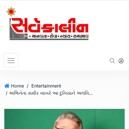
Home
/
Entertainment
/ અભિનેતા સમીર ખાખરે આ દુનિયાને અલવિદા કહી