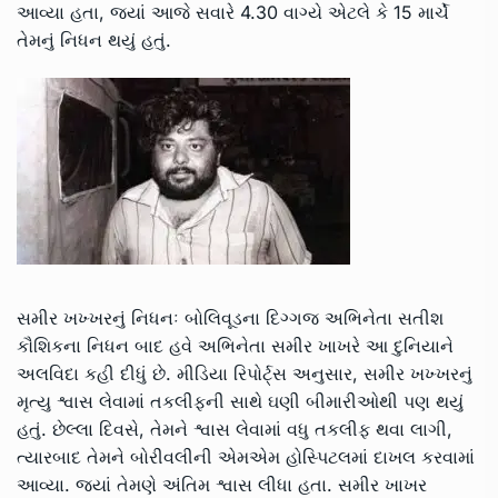
આવ્યા હતા, જ્યાં આજે સવારે 4.30 વાગ્યે એટલે કે 15 માર્ચે
તેમનું નિધન થયું હતું.
સમીર ખખ્ખરનું નિધનઃ બોલિવૂડના દિગ્ગજ અભિનેતા સતીશ
કૌશિકના નિધન બાદ હવે અભિનેતા સમીર ખાખરે આ દુનિયાને
અલવિદા કહી દીધું છે. મીડિયા રિપોર્ટ્સ અનુસાર, સમીર ખખ્ખરનું
મૃત્યુ શ્વાસ લેવામાં તકલીફની સાથે ઘણી બીમારીઓથી પણ થયું
હતું. છેલ્લા દિવસે, તેમને શ્વાસ લેવામાં વધુ તકલીફ થવા લાગી,
ત્યારબાદ તેમને બોરીવલીની એમએમ હોસ્પિટલમાં દાખલ કરવામાં
આવ્યા. જ્યાં તેમણે અંતિમ શ્વાસ લીધા હતા. સમીર ખાખર