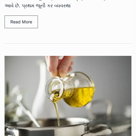
આવે છે. પ્રથમ જૂની કર વ્યવસ્થા
Read More