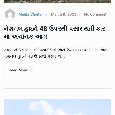
Mehta Chintan
March 8, 2023
No Comment
નેશનલ હાઇવે 48 ઉપરથી પસાર થતી કાર
માં અચાનક આગ
નવસારી જિલ્લામાંથી પસાર થતાં અને 24 કલાક ધમધમતા એવા
નેશનલ હાઇવે 48 ઉપરથી પસાર થતી
Read More