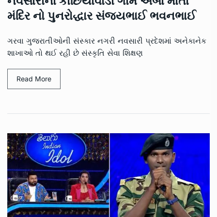
નવસારીના કાછિયાવાડી ગામે અંબા માતા
મંદિર નો પુનરોદ્ધાર સંજયભાઈ ભવનભાઈ
ગરવા ગુજરાતીઓની સંસ્કાર નગરી નવસારી પ્રદેશમાં અનેકાનેક
શાખાઓ તો થઈ રહી છે સંસ્કૃતિ સેવા શિક્ષણ
Read More