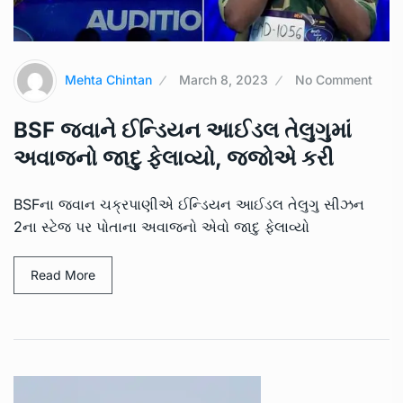
Mehta Chintan
March 8, 2023
No Comment
BSF જવાને ઈન્ડિયન આઈડલ તેલુગુમાં
અવાજનો જાદુ ફેલાવ્યો, જજોએ કરી
BSFના જવાન ચક્રપાણીએ ઈન્ડિયન આઈડલ તેલુગુ સીઝન
2ના સ્ટેજ પર પોતાના અવાજનો એવો જાદુ ફેલાવ્યો
Read More