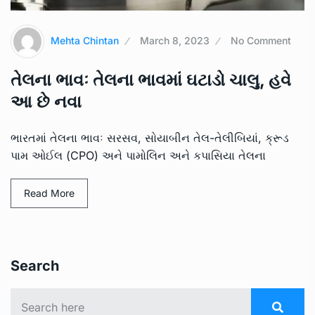
Mehta Chintan
March 8, 2023
No Comment
તેલના ભાવઃ તેલના ભાવમાં ઘટાડો ચાલુ, હવે
આ છે નવા
ભારતમાં તેલના ભાવઃ સરસવ, સોયાબીન તેલ-તેલીબિયાં, ક્રૂડ
પામ ઓઈલ (CPO) અને પામોલિન અને કપાસિયા તેલના
Read More
Search