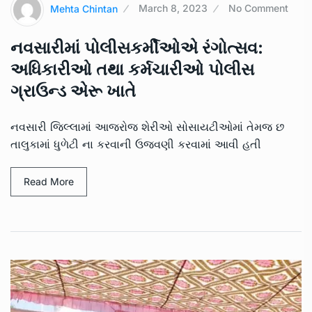
Mehta Chintan
March 8, 2023
No Comment
નવસારીમાં પોલીસકર્મીઓએ રંગોત્સવ:
અધિકારીઓ તથા કર્મચારીઓ પોલીસ
ગ્રાઉન્ડ એરૂ ખાતે
નવસારી જિલ્લામાં આજરોજ શેરીઓ સોસાયટીઓમાં તેમજ છ
તાલુકામાં ધુળેટી ના કરવાની ઉજવણી કરવામાં આવી હતી
Read More