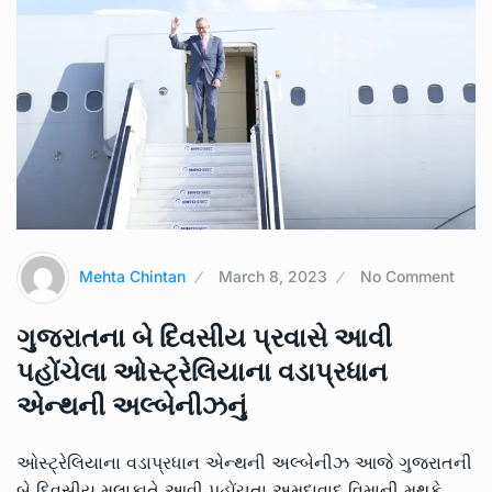
Mehta Chintan
March 8, 2023
No Comment
ગુજરાતના બે દિવસીય પ્રવાસે આવી
પહોંચેલા ઓસ્ટ્રેલિયાના વડાપ્રધાન
એન્થની અલ્બેનીઝનું
ઓસ્ટ્રેલિયાના વડાપ્રધાન એન્થની અલ્બેનીઝ આજે ગુજરાતની
બે દિવસીય મુલાકાતે આવી પહોંચતા અમદાવાદ વિમાની મથકે