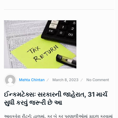
Mehta Chintan
March 8, 2023
No Comment
ઈન્કમટેક્સઃ સરકારની જાહેરાત, 31 માર્ચ
સુધી કરવું જરૂરી છે આ
આવકવેરા રીટર્ન: હાલમાં, કર બે કર પ્રણાલીઓમાં ફાઇલ કરવામાં