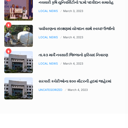
નવસારી કૃષિ યુનિવર્સિટીનો ૧૮મો પદવીદાન સમારોહ
LOCAL NEWS
March 3, 2023
પર્યાવરણના સંરક્ષણમાં યોગદાન સાથે સ્વચ્છ ઉર્જાનો
LOCAL NEWS
March 4, 2023
તા.૨૩ માર્ચે નવસારી જિલ્લાનો ફરિયાદ નિવારણ
LOCAL NEWS
March 4, 2023
સરકારી કચેરીઓના ૨૦૦ મીટરની હદમાં જાહેરમાં
UNCATEGORIZED
March 4, 2023