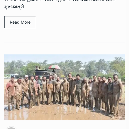
મુખ્યમંત્રી
Read More