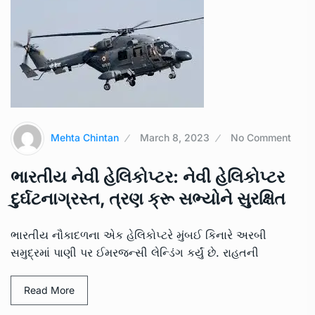
Mehta Chintan
March 8, 2023
No Comment
ભારતીય નેવી હેલિકોપ્ટર: નેવી હેલિકોપ્ટર
દુર્ઘટનાગ્રસ્ત, ત્રણ ક્રૂ સભ્યોને સુરક્ષિત
ભારતીય નૌકાદળના એક હેલિકોપ્ટરે મુંબઈ કિનારે અરબી
સમુદ્રમાં પાણી પર ઈમરજન્સી લેન્ડિંગ કર્યું છે. રાહતની
Read More