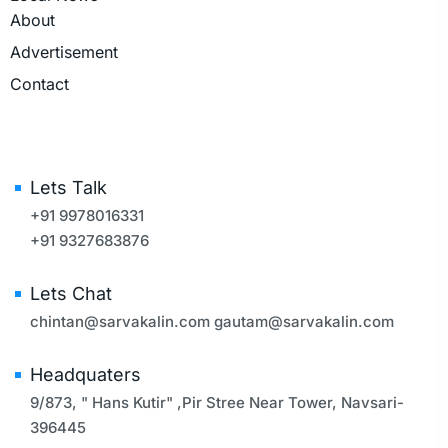
About
Advertisement
Contact
Lets Talk
+91 9978016331
+91 9327683876
Lets Chat
chintan@sarvakalin.com
gautam@sarvakalin.com
Headquaters
9/873, " Hans Kutir" ,Pir Stree Near Tower, Navsari-
396445