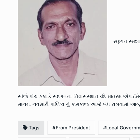
સદ્દગત સ્મશા
સાંજે પાંચ કલાકે સદગતના નિવાસસ્થાન વંદે માતરમ એપાર્ટમે
માનમાં નવસારી પાલિકા નું કામકાજ આજે બંધ રાખવામાં આવ્યું
Tags
#From President
#Local Governm