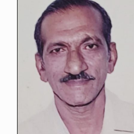
ઉભરાટ નજીકના પરસોલી ગ
6
એરપોર્ટની વિશાળ…
LOCAL NEWS
April 17, 