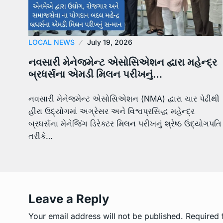
LOCAL NEWS
July 19, 2026
નવસારી મેનેજમેન્ટ એસોસિએશન દ્વારા મહેન્દ્ર
બ્રધર્સના એમડી મિલન પરીખનું…
નવસારી મેનેજમેન્ટ એસોસિએશન (NMA) દ્વારા ચાર પેઢીથી
હીરા ઉદ્યોગમાં અગ્રેસર અને વિશ્વપ્રસિદ્ધ મહેન્દ્ર
બ્રધર્સના મેનેજિંગ ડિરેક્ટર મિલન પરીખનું શ્રેષ્ઠ ઉદ્યોગપતિ
તરીકે…
Leave a Reply
Your email address will not be published.
Required 