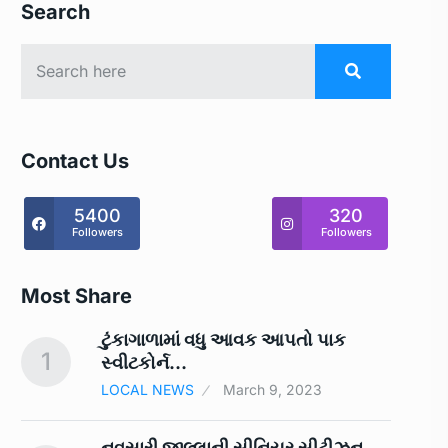
Search
Contact Us
5400
320
Followers
Followers
Most Share
ટુંકાગાળામાં વધુ આવક આપતો પાક
1
6
સ્‍વીટકોર્ન…
LOCAL NEWS
March 9, 2023
ં
નવસારી જીલ્લાની સીનિયર સીટીઝન