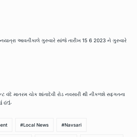
નયાત્રા આવતીકાલે ગુરુવારે સાંજે તારીખ 15 6 2023 ને ગુરુવારે
ન્ટ વંદે માતરમ ચોક શાંતાદેવી રોડ નવસારી થી નીકળશે સદ્દગતના
 હતું.
ent
#Local News
#Navsari