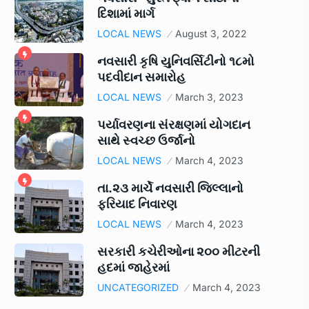
દિશામાં માર્ગ
LOCAL NEWS
August 3, 2022
નવસારી કૃષિ યુનિવર્સિટીનો ૧૮મો
પદવીદાન સમારોહ
LOCAL NEWS
March 3, 2023
પર્યાવરણના સંરક્ષણમાં યોગદાન
સાથે સ્વચ્છ ઉર્જાનો
LOCAL NEWS
March 4, 2023
તા.૨૩ માર્ચે નવસારી જિલ્લાનો
ફરિયાદ નિવારણ
LOCAL NEWS
March 4, 2023
સરકારી કચેરીઓના ૨૦૦ મીટરની
હદમાં જાહેરમાં
UNCATEGORIZED
March 4, 2023