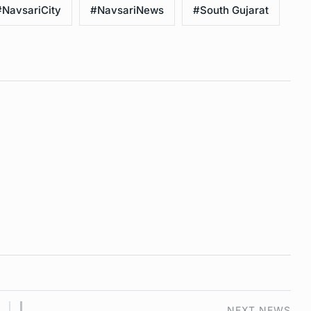
#NavsariCity
#NavsariNews
#South Gujarat
NEXT NEWS