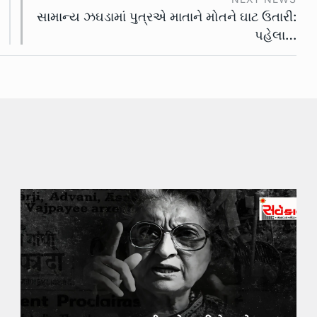
સામાન્ય ઝઘડામાં પુત્રએ માતાને મોતને ઘાટ ઉતારી:
પહેલા…