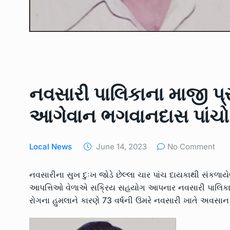
IPL 2023: અર્જુન તેંડુલ
7
SPORTS
April 28, 2023
રાજય સરકારના વન વિભાગ 
8
સમ્રગ…
LOCAL NEWS
May 9, 2
નવસારી પાલિકાના માજી પ્
આગેવાન ભગવાનદાસ પાંચો
મેન્ગ્રુવના વાવેતર તેમજ સં
9
ત્રણ…
UNCATEGORIZED
May 2
Local News
June 14, 2023
No Comment
જામનગરના તમાચાણ ગામે 
નવસારીના સુખ દુઃખ જોડે છેલ્લા ચાર પાંચ દાયકાથી સંકળાય
10
બોરવેલમાં…
આપત્તિઓ વેળાએ સક્રિય સહયોગ આપનાર નવસારી પાલિકાન
UNCATEGORIZED
June 
રોગના હુમલાને કારણે 73 વર્ષની ઉંમરે નવસારી ખાતે અવસાન 