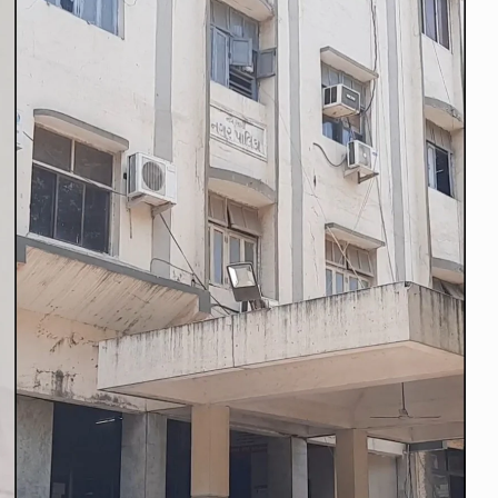
ામે
નવસારી પાલિકાના માજી પ્રમુખ અને
11
સૌરાષ્ટ્ર…
2023
LOCAL NEWS
June 14, 2023
‘પૂજારાને બલિનો બકરો કેમ બનાવવામા