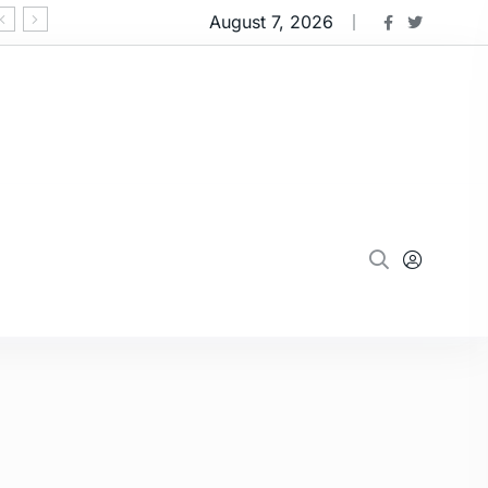
August 7, 2026
‘ઓપરેશન મ્યુલ હંટ 2.0’:નવસારીમાં 91 કરોડના 