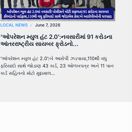
LOCAL NEWS
June 7, 2026
‘ઓપરેશન મ્યુલ હંટ 2.0’:નવસારીમાં 91 કરોડના
આંતરરાષ્ટ્રીય સાયબર ફ્રોડનો…
‘ઓપરેશન મ્યુલ હંટ 2.0’:બે આરોપી ઝડપાયા,110થી વધુ
ફરિયાદો સાથે જોડાણ 43 કાર્ડ, 23 ઓળખપત્ર અને 11 પાન
કાર્ડ સહિતનો મોટો મુદ્દામાલ…