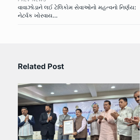
વાવાઝોડાને લઈ ટેલિકોમ સેવાઓનો મહત્વનો નિર્ણય:
નેટર્વક ખોરવાય…
Related Post