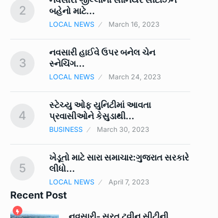
2
7
બહેનો માટે…
LOCAL NEWS
March 16, 2023
ને
નવસારી હાઈવે ઉપર બનેલ ચેન
3
8
સ્નેચિંગ…
LOCAL NEWS
March 24, 2023
સ્ટેચ્યુ ઓફ યુનિટીમાં આવતા
4
9
પ્રવાસીઓને કેસુડાથી…
BUSINESS
March 30, 2023
ખેડૂતો માટે સારા સમાચાર:ગુજરાત સરકારે
5
10
લીધો…
LOCAL NEWS
April 7, 2023
Recent Post
નવસારી- સુરત ટ્વીન સીટીની