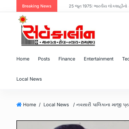
Breaking News
નવસારી મેનેજમેન્ટ એસોસિએશન દ્વારા મહેન્દ્ર બ્રધર્સના એમડી મિલન પરીખનું સન્માન, પરિમલ નથવાણીએ વિકાસ માટે સૌને એક થવાનો સંદેશ આપ્યો
25 જૂન 1975: ભારતીય લોકશાહીનો કાળો
Home
Posts
Finance
Entertainment
Te
Local News
Home
/
Local News