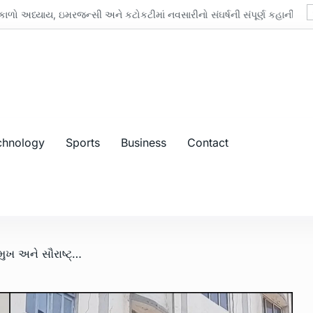
 અધ્યાય, ઇમરજન્સી અને કટોકટીમાં નવસારીનો સંઘર્ષની સંપૂર્ણ કહાની
chnology
Sports
Business
Contact
/ નવસારી પાલિકાના માજી પ્રમુખ અને સૌરાષ્ટ્ર સમાજના આગેવાન ભગવાનદાસ પાંચોટિયાનું અવસાન