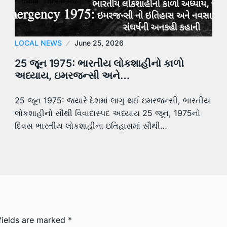
LOCAL NEWS
June 25, 2026
25 જૂન 1975: ભારતીય લોકશાહીનો કાળો
અધ્યાય, ઇમરજન્સી અને…
25 જૂન 1975: જ્યારે દેશમાં લાગુ થઈ ઇમરજન્સી, ભારતીય
લોકશાહીનો સૌથી વિવાદાસ્પદ અધ્યાય 25 જૂન, 1975નો
દિવસ ભારતીય લોકશાહીના ઇતિહાસમાં સૌથી…
fields are marked
*