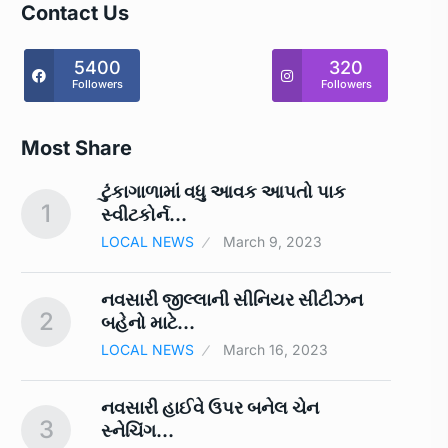
Contact Us
5400
320
Followers
Followers
Most Share
ટુંકાગાળામાં વધુ આવક આપતો પાક
1
6
સ્‍વીટકોર્ન…
LOCAL NEWS
March 9, 2023
ં
નવસારી જીલ્લાની સીનિયર સીટીઝન
2
7
બહેનો માટે…
LOCAL NEWS
March 16, 2023
ને
નવસારી હાઈવે ઉપર બનેલ ચેન
3
8
સ્નેચિંગ…