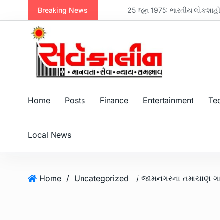
Breaking News
નવસારી મેનેજમેન્ટ એસોસિએશન દ્વારા મહેન્દ્ર બ્રધર્સના એમડી મિલન પરીખનું સન્માન, પરિમલ નથવાણીએ વિકાસ માટે સૌને એક થવાનો સંદેશ આપ્યો
25 જૂન 1975: ભારતીય લોકશાહીનો કાળો
Home
Posts
Finance
Entertainment
Te
Local News
Home
/
Uncategorized