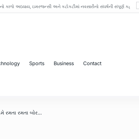
 અધ્યાય, ઇમરજન્સી અને કટોકટીમાં નવસારીનો સંઘર્ષની સંપૂર્ણ કહાની
chnology
Sports
Business
Contact
/ જામનગરના તમાચાણ ગામે રમતા રમતા બોરવેલમાં પડતા ‍’રોશની’ બુઝાઈ ગઈ: 20 કલાકના રેસ્ક્યૂ ઓપરેશન બાદ બહાર મૃતદેહ કઢાયો