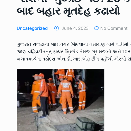
LOCAL NEWS
May 9, 2
બાદ બહાર મૃતદેહ કઢાયો
મેન્ગ્રુવના વાવેતર તેમજ સં
9
ત્રણ…
Uncategorized
June 4, 2023
No Comment
UNCATEGORIZED
May 2
ગુજરાત રાજ્યના જામનગર જિલ્લાના તમાચણ ગામે વાડીમાં
જામનગરના તમાચાણ ગામે 
જાણ વહિવટીતંત્ર,ફાયર બ્રિગેડ તેમજ ગ્રામજનો અને 108 ટ
10
બોરવેલમાં…
બચાવકાર્યમાં વડોદરા એન.ડી.આર.એફ ટીમ પહોંચી મોરચો સં
UNCATEGORIZED
June 