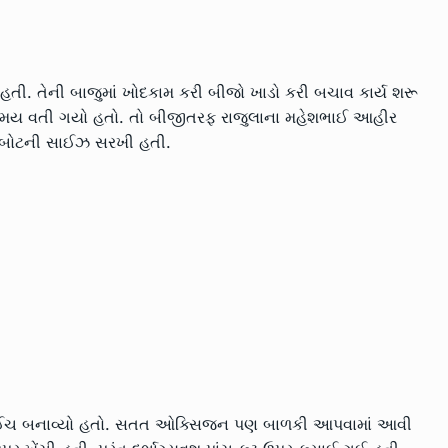
તી. તેની બાજુમાં ખોદકામ કરી બીજો ખાડો કરી બચાવ કાર્ય શરૂ
સમય વતી ગયો હતો. તો બીજીતરફ રાજુલાના મહેશભાઈ આહીર
ા રોબોટની સાઈઝ સરખી હતી.
ંચ ઈંચ બનાવ્યો હતો. સતત ઓક્સિજન પણ બાળકી આપવામાં આવી