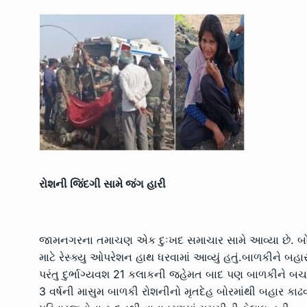
રોશની જિંદગી સામે જંગ હારી
જામનગરના તમાચણ એક દુઃખદ સમાચાર સામે આવ્યા છે. બોર
માટે રેસ્ક્યુ ઓપરેશન હાથ ધરવામાં આવ્યું હતું.બાળકીને 
પરંતુ દુર્ભાગ્યવશ 21 કલાકની જહેમત બાદ પણ બાળકીને બ
3 વર્ષની માસુમ બાળકી રોશનીનો મૃતદેહ બોરમાંથી બહાર કાઢ