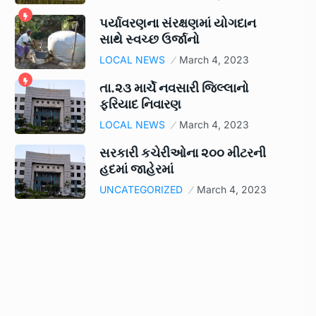
પર્યાવરણના સંરક્ષણમાં યોગદાન
સાથે સ્વચ્છ ઉર્જાનો
LOCAL NEWS
March 4, 2023
તા.૨૩ માર્ચે નવસારી જિલ્લાનો
ફરિયાદ નિવારણ
LOCAL NEWS
March 4, 2023
સરકારી કચેરીઓના ૨૦૦ મીટરની
હદમાં જાહેરમાં
UNCATEGORIZED
March 4, 2023