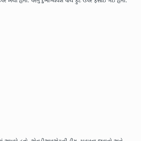
ખેંચી હતી. પરંતુ દુર્ભાગ્યવશ પાંચ ફુટ ઉપર ફસાઈ ગઈ હતી.
ામાં આવ્યો હતો. એનડીઆરએફની ટીમ, ફાયરના જવાનો અને