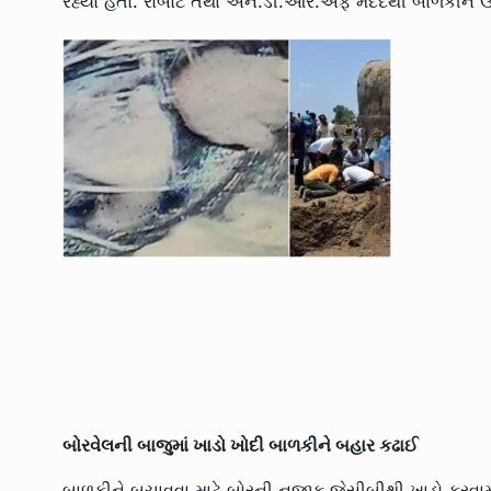
રહ્યો હતો. રોબોટ તથા એન.ડી.આર.એફ મદદથી બાળકીને ઉપર 
બોરવેલની બાજુમાં ખાડો ખોદી બાળકીને બહાર કઢાઈ
બાળકીને બચાવવા માટે બોરની નજીક જેસીબીથી ખાડો કરવ