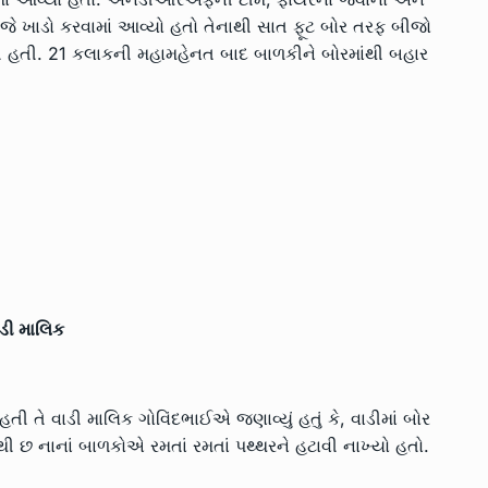
 જે ખાડો કરવામાં આવ્યો હતો તેનાથી સાત ફૂટ બોર તરફ બીજો
વી હતી. 21 કલાકની મહામહેનત બાદ બાળકીને બોરમાંથી બહાર
ાડી માલિક
ી તે વાડી માલિક ગોવિંદભાઈએ જણાવ્યું હતું કે, વાડીમાં બોર
ંચથી છ નાનાં બાળકોએ રમતાં રમતાં પથ્થરને હટાવી નાખ્યો હતો.