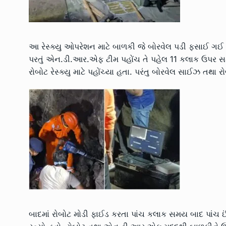
આ રેસ્ક્યુ ઓપરેશન માટે બાળકી જે બોરવેલ પડી ફસાઈ ગઈ હ
પરતું એન.ડી.આર.એફ ટીમ પહોંચ તે પહેલ 11 કલાક ઉપર 
રોબોટ રેસ્ક્યુ માટે પહોંચ્યા હતા. પરંતુ બોરવેલ સાઈઝ તથ
બાદમાં રોબોટ મોડી ફાઈડ કરતા પાંચ કલાક સમય બાદ પા