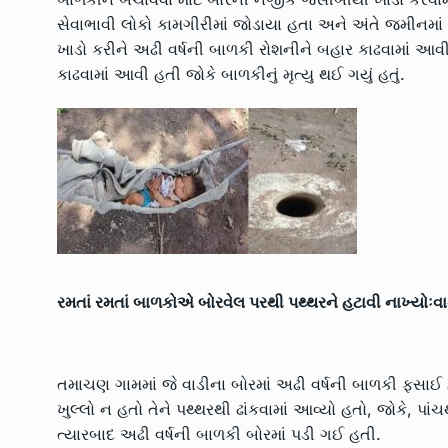
સેવાભાવી લોકો કામગીરીમાં જોડાયા હતા અને અંતે જમીનમાં
ખાડો કરીને અઢી વર્ષની બાળકી રોશનીને બહાર કાઢવામાં આ
કાઢવામાં આવી હતી જોકે બાળકીનું મૃત્યુ થઈ ગયું હતું.
રમતાં રમતાં બાળકોએ બોરવેલ પરથી પથ્થરને હટાવી નાખ્યોઃવ
તમાચણ ગામમાં જે વાડીના બોરમાં અઢી વર્ષની બાળકી ફસાઈ હત
ખુલ્લો ન હતો તેને પથ્થરથી ઢાંકવામાં આવ્યો હતો, જોકે, પા
ત્યારબાદ અઢી વર્ષની બાળકી બોરમાં પડી ગઈ હતી.