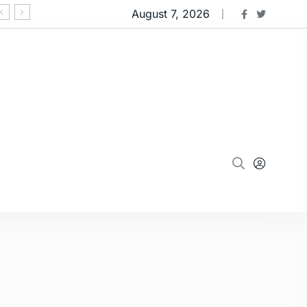
August 7, 2026
‘ઓપરેશન મ્યુલ હંટ 2.0’:નવસારીમાં 91 કરોડના 