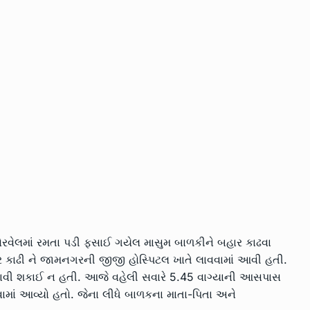
વેલમાં રમતા પડી ફસાઈ ગયેલ માસુમ બાળકીને બહાર કાઢવા
બહાર કાઢી ને જામનગરની જીજી હોસ્પિટલ ખાતે લાવવામાં આવી હતી.
ચાવી શકાઈ ન હતી. આજે વહેલી સવારે 5.45 વાગ્યાની આસપાસ
વામાં આવ્યો હતો. જેના લીધે બાળકના માતા-પિતા અને