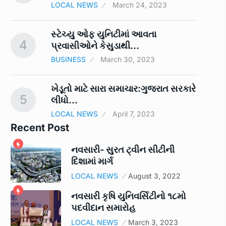
LOCAL NEWS
March 24, 2023
સ્ટેચ્યુ ઓફ યુનિટીમાં આવતા
4
9
પ્રવાસીઓને કેસુડાથી…
BUSINESS
March 30, 2023
ખેડૂતો માટે સારા સમાચાર:ગુજરાત સરકારે
5
10
લીધો…
LOCAL NEWS
April 7, 2023
Recent Post
નવસારી- સુરત ટ્વીન સીટીની
દિશામાં માર્ગ
LOCAL NEWS
August 3, 2022
નવસારી કૃષિ યુનિવર્સિટીનો ૧૮મો
પદવીદાન સમારોહ
LOCAL NEWS
March 3, 2023