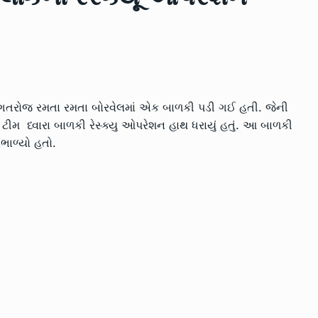
023
LOCAL NEWS
July 4, 2023
રક્ષણ માટે
નવસારી જિલ્લામાં ઓગષ્ટ માસમાં
14
‘સ્વચ્છ સર્વેક્ષણ…
3, 2023
LOCAL NEWS
July 20, 2023
 ગતરોજ રમતા રમતા બોરવેલમાં એક બાળકી પડી ગઈ હતી. જેની
રમતા રમતા
એશિયાઇ સિંહ ફ્કત ગુજરાતમાં છે
ીમ ધ્વારા બાળકી રેસ્ક્યુ ઓપરેશન હાથ ધરાયું હતું. આ બાળકી
15
ત્યારે…
ભાળ્યો હતો.
4, 2023
LOCAL NEWS
August 10, 2023