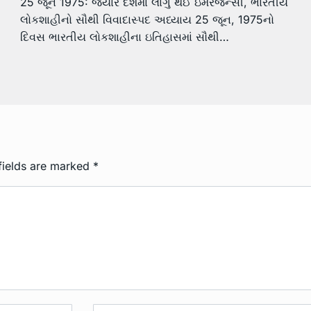
25 જૂન 1975: જ્યારે દેશમાં લાગુ થઈ ઇમરજન્સી, ભારતીય
લોકશાહીનો સૌથી વિવાદાસ્પદ અધ્યાય 25 જૂન, 1975નો
દિવસ ભારતીય લોકશાહીના ઇતિહાસમાં સૌથી…
fields are marked
*