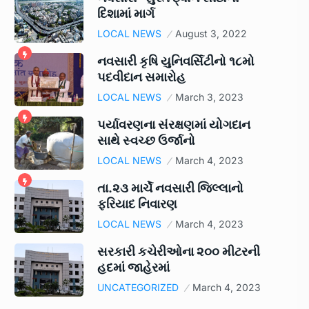
દિશામાં માર્ગ
LOCAL NEWS
August 3, 2022
નવસારી કૃષિ યુનિવર્સિટીનો ૧૮મો
પદવીદાન સમારોહ
LOCAL NEWS
March 3, 2023
પર્યાવરણના સંરક્ષણમાં યોગદાન
સાથે સ્વચ્છ ઉર્જાનો
LOCAL NEWS
March 4, 2023
તા.૨૩ માર્ચે નવસારી જિલ્લાનો
ફરિયાદ નિવારણ
LOCAL NEWS
March 4, 2023
સરકારી કચેરીઓના ૨૦૦ મીટરની
હદમાં જાહેરમાં
UNCATEGORIZED
March 4, 2023