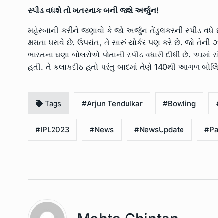
સ્પીડ વધશે તો ખતરનાક બની જશે અર્જુન!
મહેરબાની કરીને જણાવો કે જો અર્જુન તેંડુલકરની સ્પીડ વધે
ક્ષમતા ધરાવે છે. ઉપરાંત, તે સારું યોર્કર પણ કરે છે. જો તેની
ભારતના ઘણા બોલરોએ પોતાની સ્પીડ વધારી દીધી છે. આમાં સૌથી
હતી. તે કલાકદીઠ હતો પરંતુ બાદમાં તેણે 140થી આગળ બોલિંગ
Tags
#Arjun Tendulkar
#Bowling
#IPL2023
#News
#NewsUpdate
#Pa