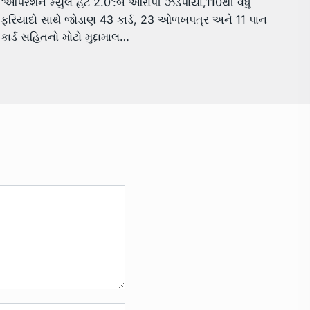
‘ઓપરેશન મ્યુલ હંટ 2.0’:બે આરોપી ઝડપાયા,110થી વધુ
ફરિયાદો સાથે જોડાણ 43 કાર્ડ, 23 ઓળખપત્ર અને 11 પાન
કાર્ડ સહિતનો મોટો મુદ્દામાલ…