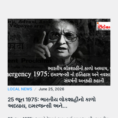
LOCAL NEWS
June 25, 2026
25 જૂન 1975: ભારતીય લોકશાહીનો કાળો
અધ્યાય, ઇમરજન્સી અને…