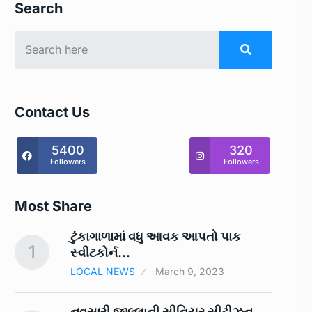
Search
Contact Us
5400
320
Followers
Followers
Most Share
ટુંકાગાળામાં વધુ આવક આપતો પાક
1
6
સ્‍વીટકોર્ન…
LOCAL NEWS
March 9, 2023
ં
નવસારી જીલ્લાની સીનિયર સીટીઝન