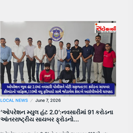
LOCAL NEWS
June 7, 2026
‘ઓપરેશન મ્યુલ હંટ 2.0’:નવસારીમાં 91 કરોડના
આંતરરાષ્ટ્રીય સાયબર ફ્રોડનો…