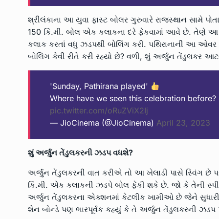
શ્રીલંકાના આ યુવા ફાસ્ટ બોલર ગુરુવારે રાજસ્થાન સામે પ
150 કિ.મી. બોલ એક કલાકના દરે ફેંકવામાં આવે છે. તેણે આ
કલાક કરતાં વધુ ઝડપથી બોલિંગ કરી. પથિરાનાની આ ઓવર પ
બોલિંગ કેવી રીતે કરી રહ્યો છે? વળી, શું અર્જુન તેંડુલકર 
'Sunday, Pathirana played'
Where have we seen this celebration before?
pic.twitter.com/oRuZViX2Ij
— JioCinema (@JioCinema)
April 23, 2023
શું અર્જુન તેંડુલકરની ઝડપ વધશે?
અર્જુન તેંડુલકરની વાત કરીએ તો આ ખેલાડી પાસે સ્વિંગ છે પરં
કિ.મી. એક કલાકની ઝડપે બોલ ફેંકી શકે છે. જો કે તેની સ્પી
અર્જુન તેંડુલકરના એક્શનમાં કેટલીક ખામીઓ છે જેને સુધારી
શેન બોન્ડે પણ ભારપૂર્વક કહ્યું કે તે અર્જુન તેંડુલકરની ઝડ