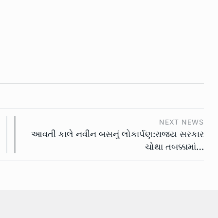
NEXT NEWS
આવતી કાલે નવીન બસનું લોકાર્પણ:રાજ્ય સરકાર
ચોથા તબક્કામાં…