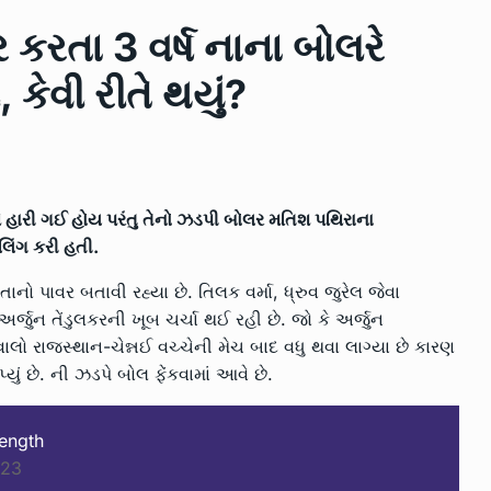
કર કરતા 3…
12
આવી…
 કરતા 3 વર્ષ નાના બોલરે
SPORTS
June 24, 2023
કેવી રીતે થયું?
ધ્વારા
આલીપોર હાઈસ્કૂલમાં મેંહદી સ્પર્ધા અ
13
કેશગુફન…
023
LOCAL NEWS
July 4, 2023
મે હારી ગઈ હોય પરંતુ તેનો ઝડપી બોલર મતિશ પથિરાના
રક્ષણ માટે
નવસારી જિલ્લામાં ઓગષ્ટ માસમાં
લિંગ કરી હતી.
14
‘સ્વચ્છ સર્વેક્ષણ…
ો પાવર બતાવી રહ્યા છે. તિલક વર્મા, ધ્રુવ જુરેલ જેવા
3, 2023
LOCAL NEWS
July 20, 2023
અર્જુન તેંડુલકરની ખૂબ ચર્ચા થઈ રહી છે. જો કે અર્જુન
ો રાજસ્થાન-ચેન્નઈ વચ્ચેની મેચ બાદ વધુ થવા લાગ્યા છે કારણ
રમતા રમતા
એશિયાઇ સિંહ ફ્કત ગુજરાતમાં છે
15
યું છે. ની ઝડપે બોલ ફેંકવામાં આવે છે.
ત્યારે…
4, 2023
LOCAL NEWS
August 10, 2023
length
023