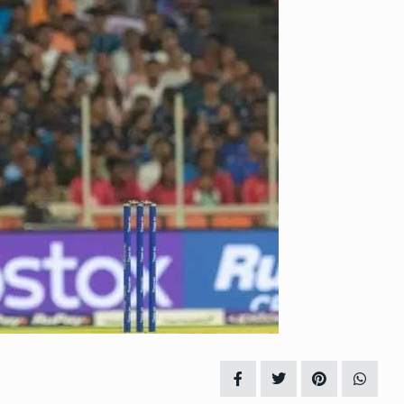
ામે
નવસારી પાલિકાના માજી પ્રમુખ અને
11
સૌરાષ્ટ્ર…
2023
LOCAL NEWS
June 14, 2023
‘પૂજારાને બલિનો બકરો કેમ બનાવવામા