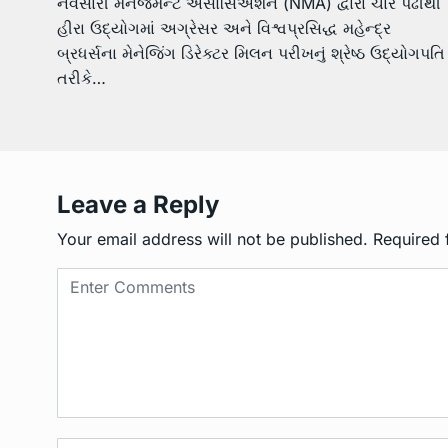
નવસારી મેનેજમેન્ટ એસોસિએશન (NMA) દ્વારા ચાર પેઢીથી
હીરા ઉદ્યોગમાં અગ્રેસર અને વિશ્વપ્રસિદ્ધ મહેન્દ્ર
બ્રધર્સના મેનેજિંગ ડિરેક્ટર મિલન પરીખનું શ્રેષ્ઠ ઉદ્યોગપતિ
તરીકે…
Leave a Reply
Your email address will not be published.
Required 