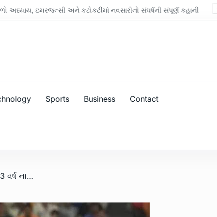
 અધ્યાય, ઇમરજન્સી અને કટોકટીમાં નવસારીનો સંઘર્ષની સંપૂર્ણ કહાની
chnology
Sports
Business
Contact
/ IPL 2023: અર્જુન તેંડુલકર કરતા 3 વર્ષ નાના બોલરે 150ની સ્પીડથી બોલિંગ કરી, કેવી રીતે થયું?