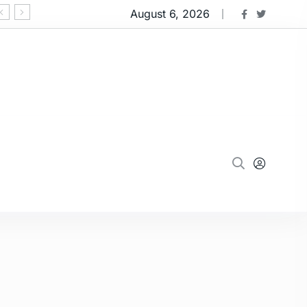
August 6, 2026
‘ઓપરેશન મ્યુલ હંટ 2.0’:નવસારીમાં 91 કરોડના 