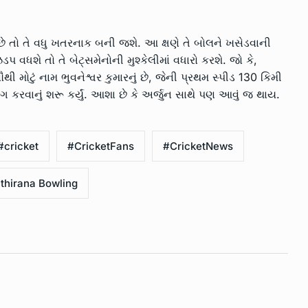
 છે તો તે વધુ ખતરનાક બની જશે. આ ક્ષણે તે બોલને ખસેડવાની
 ઝડપ વધશે તો તે બેટ્સમેનોની મુશ્કેલીમાં વધારો કરશે. જો કે,
 મોટું નામ ભુવનેશ્વર કુમારનું છે, જેની પ્રથમ સ્પીડ 130 કિમી
 કરવાનું શરૂ કર્યું. આશા છે કે અર્જુન સાથે પણ આવું જ થાય.
#cricket
#CricketFans
#CricketNews
thirana Bowling