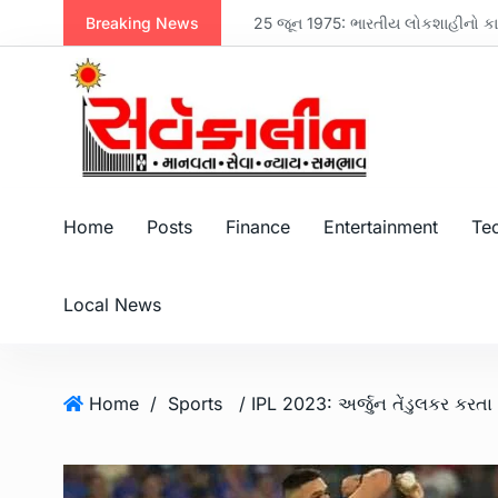
Breaking News
નવસારી મેનેજમેન્ટ એસોસિએશન દ્વારા મહેન્દ્ર બ્રધર્સના એમડી મિલન પરીખનું સન્માન, પરિમલ નથવાણીએ વિકાસ માટે સૌને એક થવાનો સંદેશ આપ્યો
25 જૂન 1975: ભારતીય લોકશાહીનો કાળો
Home
Posts
Finance
Entertainment
Te
Local News
Home
/
Sports