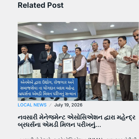
Related Post
LOCAL NEWS
July 19, 2026
નવસારી મેનેજમેન્ટ એસોસિએશન દ્વારા મહેન્દ્ર
બ્રધર્સના એમડી મિલન પરીખનું…