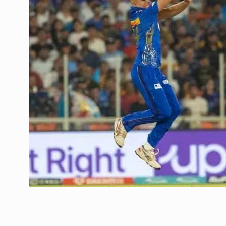
ઉભરાટ નજીકના પરસોલી ગ
6
એરપોર્ટની વિશાળ…
LOCAL NEWS
April 17, 