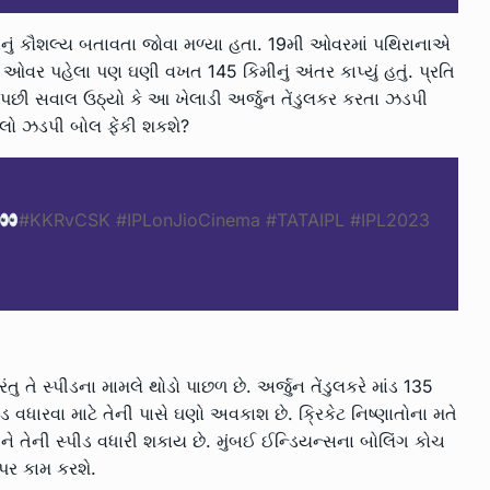
ોતાનું કૌશલ્ય બતાવતા જોવા મળ્યા હતા. 19મી ઓવરમાં પથિરાનાએ
 ઓવર પહેલા પણ ઘણી વખત 145 કિમીનું અંતર કાપ્યું હતું. પ્રતિ
છી સવાલ ઉઠ્યો કે આ ખેલાડી અર્જુન તેંડુલકર કરતા ઝડપી
આટલો ઝડપી બોલ ફેંકી શકશે?
#KKRvCSK
#IPLonJioCinema
#TATAIPL
#IPL2023
તુ તે સ્પીડના મામલે થોડો પાછળ છે. અર્જુન તેંડુલકરે માંડ 135
ડ વધારવા માટે તેની પાસે ઘણો અવકાશ છે. ક્રિકેટ નિષ્ણાતોના મતે
ને તેની સ્પીડ વધારી શકાય છે. મુંબઈ ઈન્ડિયન્સના બોલિંગ કોચ
પ પર કામ કરશે.