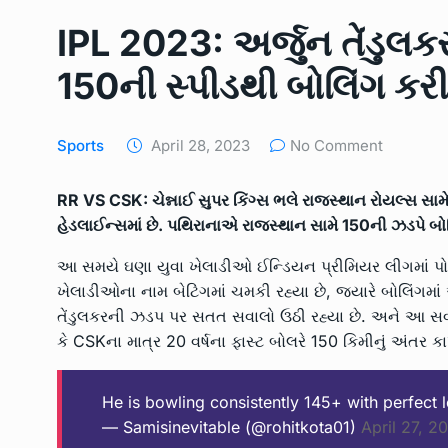
IPL 2023: અર્જુન તેંડુલ
7
IPL 2023: અર્જુન તેંડુલકર
SPORTS
April 28, 2023
150ની સ્પીડથી બોલિંગ કરી, 
રાજય સરકારના વન વિભાગ 
8
સમ્રગ…
Sports
April 28, 2023
No Comment
LOCAL NEWS
May 9, 2
RR VS CSK: ચેન્નાઈ સુપર કિંગ્સ ભલે રાજસ્થાન રોયલ્સ સા
મેન્ગ્રુવના વાવેતર તેમજ સં
હેડલાઈન્સમાં છે. પથિરાનાએ રાજસ્થાન સામે 150ની ઝડપે બો
9
ત્રણ…
આ સમયે ઘણા યુવા ખેલાડીઓ ઈન્ડિયન પ્રીમિયર લીગમાં પોતાન
UNCATEGORIZED
May 2
ખેલાડીઓના નામ બેટિંગમાં ચમકી રહ્યા છે, જ્યારે બોલિંગમાં 
તેંડુલકરની ઝડપ પર સતત સવાલો ઉઠી રહ્યા છે. અને આ સવાલ
જામનગરના તમાચાણ ગામે 
10
કે CSKના માત્ર 20 વર્ષના ફાસ્ટ બોલરે 150 કિમીનું અંતર કાપ્
બોરવેલમાં…
UNCATEGORIZED
June 
He is bowling consistently 145+ with perfect 
— Samisinevitable (@rohitkota01)
April 27, 2