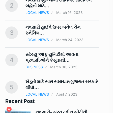
2
7
બહેનો માટે…
LOCAL NEWS
March 16, 2023
ને
નવસારી હાઈવે ઉપર બનેલ ચેન
3
8
સ્નેચિંગ…
LOCAL NEWS
March 24, 2023
સ્ટેચ્યુ ઓફ યુનિટીમાં આવતા
4
9
પ્રવાસીઓને કેસુડાથી…
BUSINESS
March 30, 2023
ખેડૂતો માટે સારા સમાચાર:ગુજરાત સરકારે
5
10
લીધો…
LOCAL NEWS
April 7, 2023
Recent Post
નવસારી- સુરત ટ્વીન સીટીની