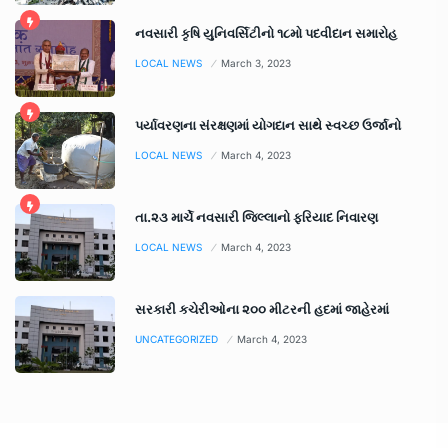
નવસારી કૃષિ યુનિવર્સિટીનો ૧૮મો પદવીદાન સમારોહ
LOCAL NEWS
March 3, 2023
પર્યાવરણના સંરક્ષણમાં યોગદાન સાથે સ્વચ્છ ઉર્જાનો
LOCAL NEWS
March 4, 2023
તા.૨૩ માર્ચે નવસારી જિલ્લાનો ફરિયાદ નિવારણ
LOCAL NEWS
March 4, 2023
સરકારી કચેરીઓના ૨૦૦ મીટરની હદમાં જાહેરમાં
UNCATEGORIZED
March 4, 2023