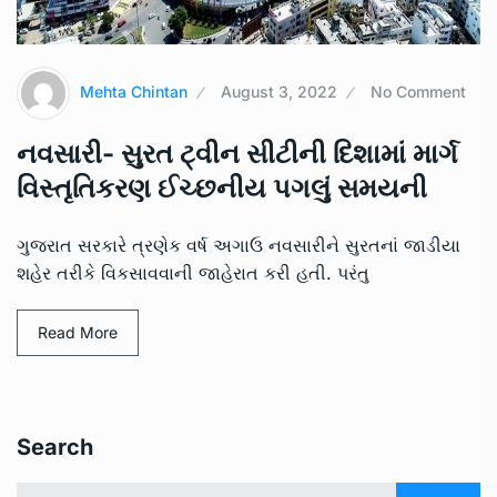
Mehta Chintan
August 3, 2022
No Comment
નવસારી- સુરત ટ્વીન સીટીની દિશામાં માર્ગ
વિસ્તૃતિકરણ ઈચ્છનીય પગલું સમયની
ગુજરાત સરકારે ત્રણેક વર્ષ અગાઉ નવસારીને સુરતનાં જાડીયા
શહેર તરીકે વિકસાવવાની જાહેરાત કરી હતી. પરંતુ
Read More
Search