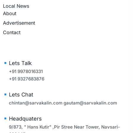
Local News
About
Advertisement
Contact
Lets Talk
+91 9978016331
+91 9327683876
Lets Chat
chintan@sarvakalin.com
gautam@sarvakalin.com
Headquaters
9/873, " Hans Kutir" ,Pir Stree Near Tower, Navsari-