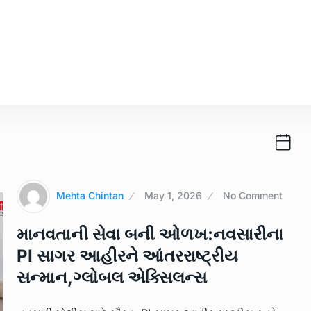
Mehta Chintan
May 1, 2026
No Comment
માનવતાની સેવા બની ઓળખ:નવસારીના
PI સાગર આહીરને આંતરરાષ્ટ્રીય
સન્માન,ગ્લોબલ એક્સિલન્સ