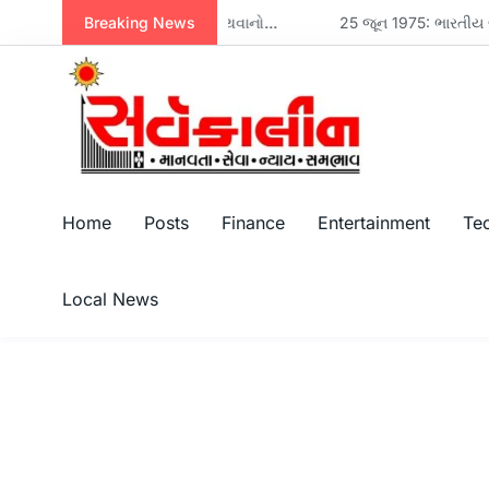
Breaking News
નવસારી મેનેજમેન્ટ એસોસિએશન દ્વારા મહેન્દ્ર બ્રધર્સના એમડી મિલન પરીખનું સન્માન, પરિમલ નથવાણીએ વિકાસ માટે સૌને એક થવાનો સંદેશ આપ્યો
25 જૂન 1975: ભારતીય લોકશાહીનો ક
Home
Posts
Finance
Entertainment
Te
Local News