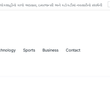
ાળો અધ્યાય, ઇમરજન્સી અને કટોકટીમાં નવસારીનો સંઘર્ષની સંપૂર્ણ કહાની
chnology
Sports
Business
Contact