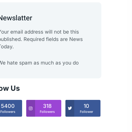
Newslatter
Your email address will not be this
published. Required fields are News
Today.
We hate spam as much as you do
low Us
5400
318
10
Followers
Followers
Follower