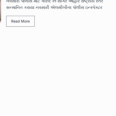
નવસારી પોલીસ માટે ગૌરવ: PI સાગર આહીર રાષ્ટ્રીય સ્તરે
સન્માનિત કરાયા નવસારી એલસીબીના પોલીસ ઇન્સ્પેક્ટર
Read More
ામે
નવસારી પાલિકાના માજી પ્રમુખ અને
11
સૌરાષ્ટ્ર…
2023
LOCAL NEWS
June 14, 2023
‘પૂજારાને બલિનો બકરો કેમ બનાવવામા
કર કરતા 3…
12
આવી…
SPORTS
June 24, 2023
ધ્વારા
આલીપોર હાઈસ્કૂલમાં મેંહદી સ્પર્ધા અ
13
કેશગુફન…
023
LOCAL NEWS
July 4, 2023
રક્ષણ માટે
નવસારી જિલ્લામાં ઓગષ્ટ માસમાં