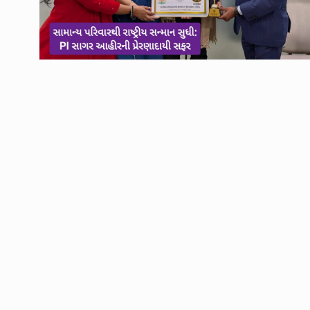
ઉભરાટ નજીકના પરસોલી ગ
6
એરપોર્ટની વિશાળ…
LOCAL NEWS
April 17, 
IPL 2023: અર્જુન તેંડુલ
7
SPORTS
April 28, 2023
રાજય સરકારના વન વિભાગ 
8
સમ્રગ…
LOCAL NEWS
May 9, 2
મેન્ગ્રુવના વાવેતર તેમજ સં