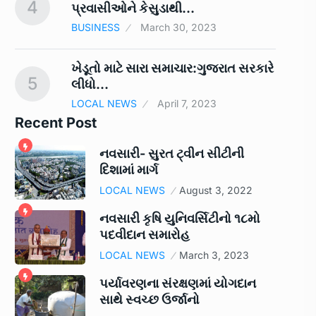
4
9
પ્રવાસીઓને કેસુડાથી…
BUSINESS
March 30, 2023
ખેડૂતો માટે સારા સમાચાર:ગુજરાત સરકારે
5
10
લીધો…
LOCAL NEWS
April 7, 2023
Recent Post
નવસારી- સુરત ટ્વીન સીટીની
દિશામાં માર્ગ
LOCAL NEWS
August 3, 2022
નવસારી કૃષિ યુનિવર્સિટીનો ૧૮મો
પદવીદાન સમારોહ
LOCAL NEWS
March 3, 2023
પર્યાવરણના સંરક્ષણમાં યોગદાન
સાથે સ્વચ્છ ઉર્જાનો