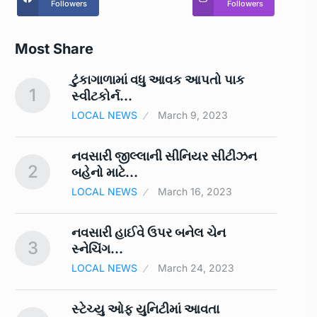
Followers
Followers
Most Share
ટુંકાગાળામાં વધુ આવક આપતો પાક
1
6
સ્‍વીટકોર્ન…
LOCAL NEWS
March 9, 2023
ં
નવસારી જીલ્લાની સીનિયર સીટીઝન
2
7
બહેનો માટે…
LOCAL NEWS
March 16, 2023
ને
નવસારી હાઈવે ઉપર બનેલ ચેન
3
8
સ્નેચિંગ…
LOCAL NEWS
March 24, 2023
સ્ટેચ્યુ ઓફ યુનિટીમાં આવતા