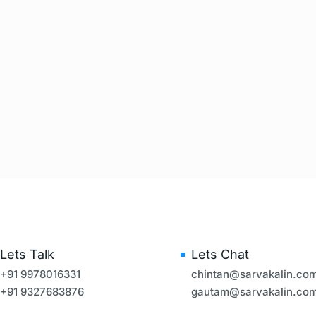
Lets Talk
Lets Chat
+91 9978016331
chintan@sarvakalin.co
+91 9327683876
gautam@sarvakalin.co