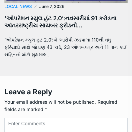
LOCAL NEWS
June 7, 2026
‘ઓપરેશન મ્યુલ હંટ 2.0’:નવસારીમાં 91 કરોડના
આંતરરાષ્ટ્રીય સાયબર ફ્રોડનો…
‘ઓપરેશન મ્યુલ હંટ 2.0’:બે આરોપી ઝડપાયા,110થી વધુ
ફરિયાદો સાથે જોડાણ 43 કાર્ડ, 23 ઓળખપત્ર અને 11 પાન કાર્ડ
સહિતનો મોટો મુદ્દામાલ…
Leave a Reply
Your email address will not be published.
Required
fields are marked
*