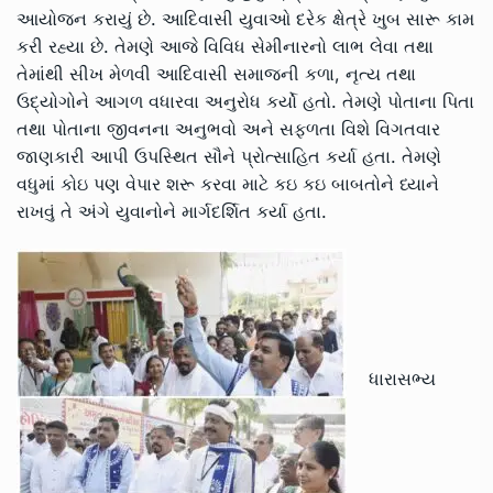
આયોજન કરાયું છે. આદિવાસી યુવાઓ દરેક ક્ષેત્રે ખુબ સારૂ કામ
કરી રહ્યા છે. તેમણે આજે વિવિધ સેમીનારનો લાભ લેવા તથા
તેમાંથી સીખ મેળવી આદિવાસી સમાજની કળા, નૃત્ય તથા
ઉદ્યોગોને આગળ વધારવા અનુરોધ કર્યો હતો. તેમણે પોતાના પિતા
તથા પોતાના જીવનના અનુભવો અને સફળતા વિશે વિગતવાર
જાણકારી આપી ઉપસ્થિત સૌને પ્રોત્સાહિત કર્યા હતા. તેમણે
વધુમાં કોઇ પણ વેપાર શરૂ કરવા માટે કઇ કઇ બાબતોને ધ્યાને
રાખવું તે અંગે યુવાનોને માર્ગદર્શિત કર્યા હતા.
ધારાસભ્ય