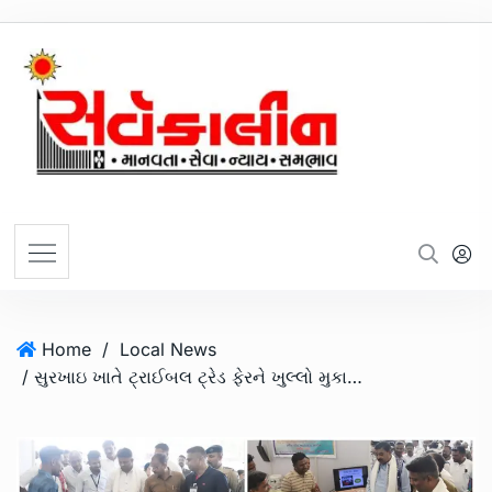
Home
/
Local News
/ સુરખાઇ ખાતે ટ્રાઈબલ ટ્રેડ ફેરને ખુલ્લો મુકાયો:આદિવાસી વિરાસત આપણી સંસ્કૃતિ ધીરે ધીરે વિસરાઇ રહી છે તેને પુનરૂત્થાન કરવું આપણા સૌની જવાબદારી છે:આદિજાતિ વિકાસ વિભાગના મંત્રી ડો.કુબેરભાઈ ડીંડોર