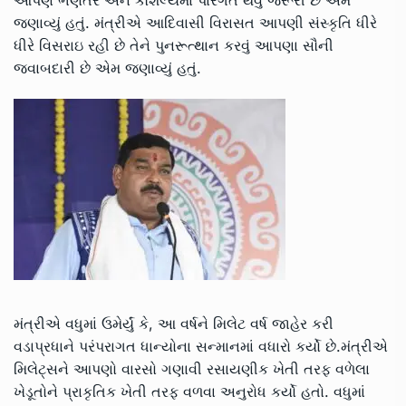
જણાવ્યું હતું. મંત્રીએ આદિવાસી વિરાસત આપણી સંસ્કૃતિ ધીરે
ધીરે વિસરાઇ રહી છે તેને પુનરૂત્થાન કરવું આપણા સૌની
જવાબદારી છે એમ જણાવ્યું હતું.
મંત્રીએ વધુમાં ઉમેર્યું કે, આ વર્ષને મિલેટ વર્ષ જાહેર કરી
વડાપ્રધાને પરંપરાગત ધાન્યોના સન્માનમાં વધારો કર્યો છે.મંત્રીએ
મિલેટ્સને આપણો વારસો ગણાવી રસાયણીક ખેતી તરફ વળેલા
ખેડૂતોને પ્રાકૃતિક ખેતી તરફ વળવા અનુરોધ કર્યો હતો. વધુમાં