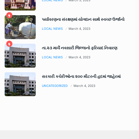
પર્યાવરણના સંરક્ષણમાં યોગદાન સાથે સ્વચ્છ ઉર્જાનો
LOCAL NEWS
March 4, 2023
તા.૨૩ માર્ચે નવસારી જિલ્લાનો ફરિયાદ નિવારણ
LOCAL NEWS
March 4, 2023
સરકારી કચેરીઓના ૨૦૦ મીટરની હદમાં જાહેરમાં
UNCATEGORIZED
March 4, 2023