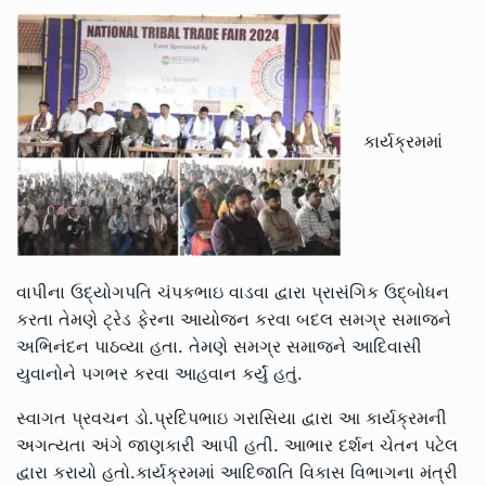
કાર્યક્રમમાં
વાપીના ઉદ્યોગપતિ ચંપકભાઇ વાડવા દ્વારા પ્રાસંગિક ઉદ્બોધન
કરતા તેમણે ટ્રેડ ફેરના આયોજન કરવા બદલ સમગ્ર સમાજને
અભિનંદન પાઠવ્યા હતા. તેમણે સમગ્ર સમાજને આદિવાસી
યુવાનોને પગભર કરવા આહવાન કર્યું હતું.
સ્વાગત પ્રવચન ડો.પ્રદિપભાઇ ગરાસિયા દ્વારા આ કાર્યક્રમની
અગત્યતા અંગે જાણકારી આપી હતી. આભાર દર્શન ચેતન પટેલ
દ્વારા કરાયો હતો.કાર્યક્રમમાં આદિજાતિ વિકાસ વિભાગના મંત્રી