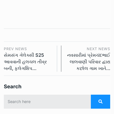
PREV NEWS
NEXT NEWS
સેમસંગ ગેલેક્સી S25
નવસારીમાં પ્રેમચંદભાઈ
આવવાની હલચલ તીવ્ર
લાલવાણી પરિવાર દ્વારા
બની, ફ્લેગશિપ…
કછોલ ગામ ખાતે…
Search