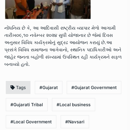
નોંધનિય છે કે, આ આદિવાસી રાષ્ટ્રીય વ્યાપાર મેળો આગામી
તારીખ૦૯,૧૦ નવેમ્બર ૨૦૨૪ સુધી યોજાનાર છે જેમાં દિવસ
અનુસાર વિવિધ કાર્યક્રમોનું સુદ્રઢ આયોજન કરાયું છે.આ
પ્રસંગે વિવિધ સમાજના આગેવાનો, સ્થાનિક પદાધિકારીઓ અને
જાહેર જનતા બહોળી સંખ્યામાં ઉપસ્થિત રહી કાર્યક્રમને સફળ
બનાવ્યો હતો.
Tags
#Gujarat
#Gujarat Government
#Gujarati Tribal
#Local business
#Local Government
#Navsari