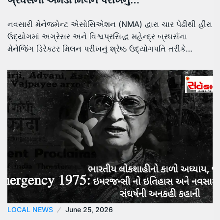
બ્રધર્સના એમડી મિલન પરીખનું…
નવસારી મેનેજમેન્ટ એસોસિએશન (NMA) દ્વારા ચાર પેઢીથી હીરા
ઉદ્યોગમાં અગ્રેસર અને વિશ્વપ્રસિદ્ધ મહેન્દ્ર બ્રધર્સના
મેનેજિંગ ડિરેક્ટર મિલન પરીખનું શ્રેષ્ઠ ઉદ્યોગપતિ તરીકે…
LOCAL NEWS
June 25, 2026