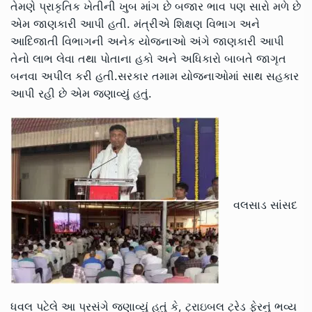
તેમણે પ્રાકૃતિક ખેતીની ખુબ માંગ છે બજાર ભાવ પણ સારો મળે છે
એમ જાણકારી આપી હતી. મંત્રીએ શિક્ષણ વિભાગ અને
આદિજાતી વિભાગની અનેક યોજનાઓ અંગે જાણકારી આપી
તેનો લાભ લેવા તથા પોતાના હકો અને અધિકારો બાબતે જાગૃત
બનવા અપીલ કરી હતી.સરકાર તમામ યોજનાઓમાં સાથ સહકાર
આપી રહી છે એમ જણાવ્યું હતું.
વલસાડ સાંસદ
ધવલ પટેલે આ પ્રસંગે જણાવ્યું હતું કે, ટ્રાઇબલ ટ્રેડ ફેરનું ભવ્ય