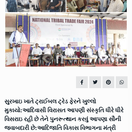
સુરખાઇ ખાતે ટ્રાઈબલ ટ્રેડ ફેરને ખુલ્લો
મુકાયો:આદિવાસી વિરાસત આપણી સંસ્કૃતિ ધીરે ધીરે
વિસરાઇ રહી છે તેને પુનરૂત્થાન કરવું આપણા સૌની
જવાબદારી છે:આદિજાતિ વિકાસ વિભાગના મંત્રી