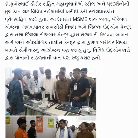
ડો.કુબેરભાઈ ડીંડોર સહિત મહાનુભાવોએ સ્ટોલ અને પ્રદર્શનીની
મુલાકાત લઇ વિવિધ સ્ટોલમાંથી ખરીદી કરી સ્ટોલધારકોને
પ્રોત્સાહિત કર્યા હતા. આ ઉપરાંત MSME શરૂ કરવા, બેંકેબલ
યોજના, મળવાપાત્ર સબસીડી વિષય અંગે જિલ્લા ઉદ્યોગ કેન્દ્ર
દ્વારા તથા જિલ્લા રોજગાર કેન્દ્ર દ્વારા રોજગારી મેળવવા બાબત
અંગે અને ઔધ્યોગિક તાલીમ કેન્દ્ર દ્વારા કુશળ કારીગર વિષય
બાબતે સેમીનારનું આયોજન પણ કરાયું હતું. વિવિધ ઉદ્યોગકારો
દ્વારા પોતાની સફળતાની વાત પણ રજુ કરાઇ હતી.