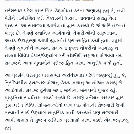
નરેશભાઇ પટેલ પ્રાસંગિક ઉદ્બોધન કરતા જણાવ્યું હતું કે, નવી
પેઢીને માર્ગદર્શિત કરી વિકાસની ધારામાં લાવવાનો સરાહનિય
પ્રયાસ આ સમાજના આગેવાનો દ્વારા કરાયો છે જે અભિનંદનને
પાત્ર છે. તેમણે સ્થાનિક આગેવાનો, વેપારીઓની સફળતાના
અનેક ઉદાહરણો આપી યુવાનોને પ્રોત્સાહિત કર્યા હતા. વધુમાં
તેમણે યુવાનોને આજના સમયમાં ફક્ત નોકરીનો આગ્રહ ન
રાખતા વિવિધ વેપાર/ઉદ્યોગ કરી સંઘર્ષથી સફળતા મેળવવા તથા
સમાજને આવા યુવાનોને પ્રોત્સાહિત કરવા અનુરોધ કર્યો હતો.
આ પ્રસંગે ધરમપુર ધારાસભ્ય અરવિંદભાઇ પટેલે જણાવ્યું હતું કે,
ત્રિદિવસીય ટ્રાઇબલ મેળાનું ઉચ્ચ કક્ષાનું આયોજન કરાયું છે.
આદિવાસી સમાજ હંમેશા જળ, જમીન, જંગલનો પુજક રહી
પ્રકૃતિના સંવર્ધનમાં રચ્યો રહ્યો છે. તેમણે વર્તમાન સરકાર દ્વારા
હાથ ધરેલ વિવિધ યોજનાઓનો લાભ લઇ પોતાની રોજગારી ઉભી
કરવાની સાથે ઉદ્યોગ સાહસિક બની અન્યને પણ રોજગારી
આપી શકાય તે મુજબ સક્રિય પ્રયાસો કરવા પડશે એમ જણાવ્યું
હતું.