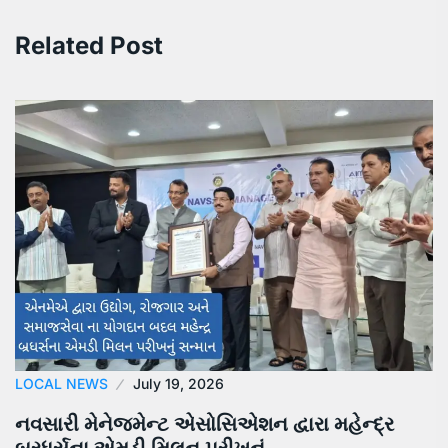
Related Post
LOCAL NEWS
July 19, 2026
નવસારી મેનેજમેન્ટ એસોસિએશન દ્વારા મહેન્દ્ર