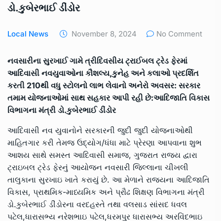
ડો.કુબેરભાઈ ડીંડોર
Local News
November 8, 2024
No Comment
નવસારીના સુરખાઈ ગામે ત્રીદિવસીય ટ્રાઈબલ ટ્રેડ ફેરમાં
આદિવાસી નવયુવાઓના કૌશલ્ય,કુનેહ અને કલાઓ પ્રદર્શિત
કરતી 210થી વધુ સ્ટોલનો લાભ લેવાનો અનેરો અવસર: સરકાર
તમામ યોજનાઓમાં સાથ સહકાર આપી રહી છે:આદિજાતિ વિકાસ
વિભાગના મંત્રી ડો.કુબેરભાઈ ડીંડોર
આદિવાસી નવ યુવાનોને સરકારની જુદી જુદી યોજનાઓથી
માહિતગાર કરી તેમજ ઉદ્યોગ/ધંધા માટે પ્રેરણા આપવાના શુભ
આશય સાથે સમસ્ત આદિવાસી સમાજ, ગુજરાત રાજ્ય દ્વારા
ટ્રાઇબલ ટ્રેડ ફેરનું આયોજન નવસારી જિલ્લાના ચીખલી
તાલુકાના સુરખાઇ ખાતે કરાયું છે. આ મેળાને રાજ્યના આદિજાતિ
વિકાસ, પ્રાથમિક-માધ્યમિક અને પ્રૌઢ શિક્ષણ વિભાગના મંત્રી
ડો.કુબેરભાઈ ડીંડોરના વરદહસ્તે તથા વલસાડ સાંસદ ધવલ
પટેલ,ધારાસભ્ય નરેશભાઇ પટેલ,ધરમપુર ધારાસભ્ય અરવિંદભાઇ