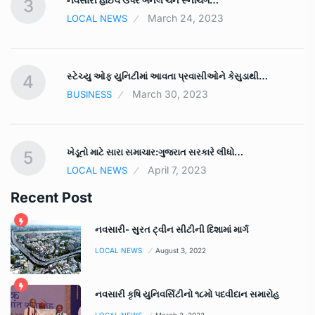
3
March 24, 2023
LOCAL NEWS
સ્ટેચ્યુ ઓફ યુનિટીમાં આવતા પ્રવાસીઓને કેસુડાથી…
4
March 30, 2023
BUSINESS
ખેડૂતો માટે સારા સમાચાર:ગુજરાત સરકારે લીધો…
5
April 7, 2023
LOCAL NEWS
Recent Post
નવસારી- સુરત ટ્વીન સીટીની દિશામાં માર્ગ
LOCAL NEWS
August 3, 2022
નવસારી કૃષિ યુનિવર્સિટીનો ૧૮મો પદવીદાન સમારોહ
LOCAL NEWS
March 3, 2023