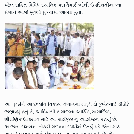
પટેલ સહિત વિવિધ સ્થાનિક પદાધિકારીઓની ઉપસ્થિતીમાં આ
મેળાને આજે ખુલ્લો મુકવામાં આવ્યો હતો.
આ પ્રસંગે આદિજાતિ વિકાસ વિભાગના મંત્રી ડો.કુબેરભાઈ ડીંડોરે
જણાવ્યું હતું કે, આદિવાસી સમાજના આર્થિક,સામાજિક,
શૌક્ષણિક ઉત્થ્થાન માટે આ કાર્યક્રમનું આયોજન કરાયું છે.
આજના સમયમાં નોકરી મેળવવા સ્પર્ધામાં ઉતર્વું પડે જેના માટે
આપણે ભણતર અને કૌશલ્યમાં પારંગત થવું જરૂરી છે એમ