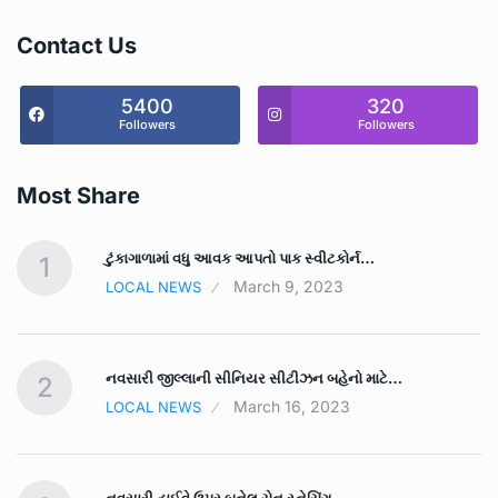
Contact Us
5400
320
Followers
Followers
Most Share
ટુંકાગાળામાં વધુ આવક આપતો પાક સ્‍વીટકોર્ન…
1
March 9, 2023
LOCAL NEWS
નવસારી જીલ્લાની સીનિયર સીટીઝન બહેનો માટે…
2
March 16, 2023
LOCAL NEWS
નવસારી હાઈવે ઉપર બનેલ ચેન સ્નેચિંગ…