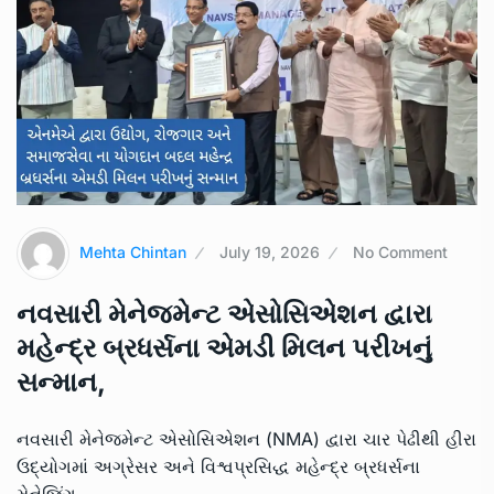
Mehta Chintan
July 19, 2026
No Comment
નવસારી મેનેજમેન્ટ એસોસિએશન દ્વારા
મહેન્દ્ર બ્રધર્સના એમડી મિલન પરીખનું
સન્માન,
નવસારી મેનેજમેન્ટ એસોસિએશન (NMA) દ્વારા ચાર પેઢીથી હીરા
ઉદ્યોગમાં અગ્રેસર અને વિશ્વપ્રસિદ્ધ મહેન્દ્ર બ્રધર્સના
મેનેજિંગ