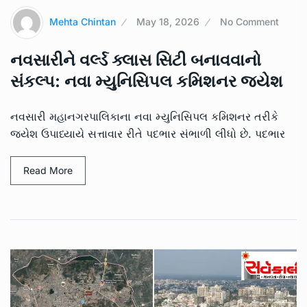
Mehta Chintan
May 18, 2026
No Comment
નવસારીને વર્લ્ડ ક્લાસ સિટી બનાવવાનો
સંકલ્પ: નવા મ્યુનિસિપલ કમિશનર જયેશ
નવસારી મહાનગરપાલિકાના નવા મ્યુનિસિપલ કમિશનર તરીકે
જયેશ ઉપાધ્યાયે સત્તાવાર રીતે પદભાર સંભાળી લીધો છે. પદભાર
Read More