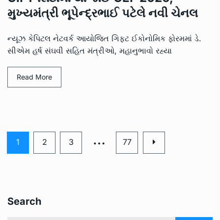
મુખ્યમંત્રી ભૂપેન્દ્રભાઈ પટેલે નવી ચેનલ
ન્યૂઝ કેપિટલ નેટવર્ક આયોજિત ગિફ્ટ ઈકોનોમિક ફોરમમાં ડે.
સીએમ હર્ષ સંઘવી સહિત મંત્રીઓ, મહાનુભાવો રહ્યા
Read More
…
1
2
3
77
Search