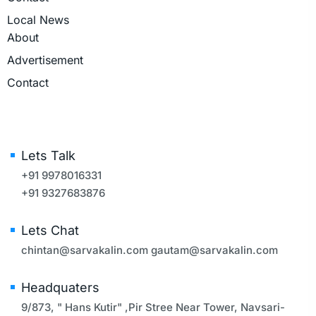
Local News
About
Advertisement
Contact
Lets Talk
+91 9978016331
+91 9327683876
Lets Chat
chintan@sarvakalin.com
gautam@sarvakalin.com
Headquaters
9/873, " Hans Kutir" ,Pir Stree Near Tower, Navsari-