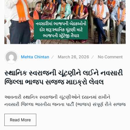
Mehta Chintan
March 26, 2026
No Comment
સ્થાનિક સ્વરાજની ચૂંટણીને લઈને નવસારી
જિલ્લા ભાજપ સજ્જ માઇક્રો લેવલ
આવનારી સ્થાનિક સ્વરાજની ચૂંટણીઓને ધ્યાનમાં રાખીને
નવસારી જિલ્લા ભારતીય જનતા પાર્ટી (ભાજપ) સંપૂર્ણ રીતે સજ્જ
Read More