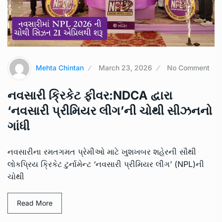
Mehta Chintan
March 23, 2026
No Comment
નવસારી ક્રિકેટ ફીવર:NDCA દ્વારા
‘નવસારી પ્રીમિયર લીગ’ની ચોથી સીઝનનો
ગાંધી
નવસારીના રમતગમત પ્રેમીઓ માટે ખુશખબર શહેરની સૌથી
લોકપ્રિય ક્રિકેટ ટુર્નામેન્ટ ‘નવસારી પ્રીમિયર લીગ’ (NPL)ની
ચોથી
Read More