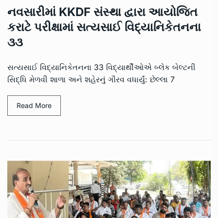
નવસારીમાં KKDF સંસ્થા દ્વારા આયોજિત
કરાટે પરીક્ષામાં સત્યસાઈ વિદ્યાનિકેતનના
૩૩
સત્યસાઈ વિદ્યાનિકેતનના 33 વિદ્યાર્થીઓએ બ્લેક બેલ્ટની
સિદ્ધિ મેળવી શાળા અને શહેરનું ગૌરવ વધાર્યું: છેલ્લા 7
Read More