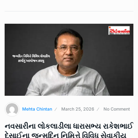
Mehta Chintan
March 25, 2026
No Comment
નવસારીના લોકલાડીલા ધારાસભ્ય રાકેશભાઈ
દેસાઈના જન્મદિન નિમિત્તે વિવિધ સેવાકીય