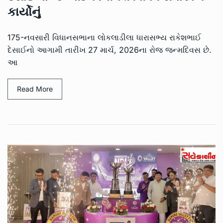
કાર્યોનું
175-નવસારી વિધાનસભાના લોકલાડીલા ધારાસભ્ય રાકેશભાઈ
દેસાઈનો આગામી તારીખ 27 માર્ચ, 2026ના રોજ જન્મદિવસ છે.
આ
Read More