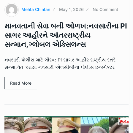
Mehta Chintan
May 1, 2026
No Comment
માનવતાની સેવા બની ઓળખ:નવસારીના PI
સાગર આહીરને આંતરરાષ્ટ્રીય
સન્માન,ગ્લોબલ એક્સિલન્સ
નવસારી પોલીસ માટે ગૌરવ: PI સાગર આહીર રાષ્ટ્રીય સ્તરે
સન્માનિત કરાયા નવસારી એલસીબીના પોલીસ ઇન્સ્પેક્ટર
Read More