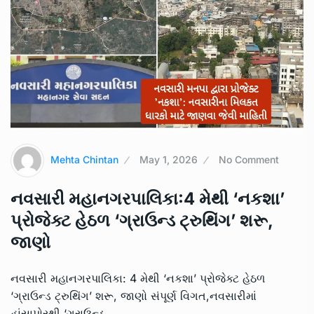
Mehta Chintan
May 1, 2026
No Comment
નવસારી મહાનગરપાલિકા:4 મેથી ‘નકશા’
પ્રોજેક્ટ હેઠળ ‘ગ્રાઉન્ડ ટ્રુથિંગ’ શરૂ,
જાણો
નવસારી મહાનગરપાલિકા: 4 મેથી ‘નકશા’ પ્રોજેક્ટ હેઠળ
‘ગ્રાઉન્ડ ટ્રુથિંગ’ શરૂ, જાણો સંપૂર્ણ વિગત,નવસારીમાં
હાંસાપોરથી ‘ગ્રાઉન્ડ