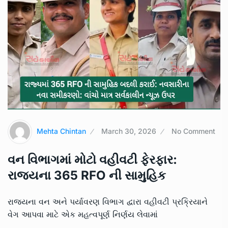
Mehta Chintan
March 30, 2026
No Comment
વન વિભાગમાં મોટો વહીવટી ફેરફાર:
રાજ્યના 365 RFO ની સામુહિક
રાજ્યના વન અને પર્યાવરણ વિભાગ દ્વારા વહીવટી પ્રક્રિયાને
વેગ આપવા માટે એક મહત્વપૂર્ણ નિર્ણય લેવામાં