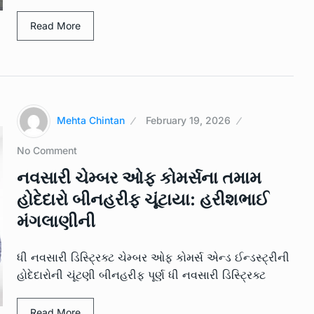
Read More
Mehta Chintan
February 19, 2026
No Comment
નવસારી ચેમ્બર ઓફ કોમર્સના તમામ
હોદેદારો બીનહરીફ ચૂંટાયા: હરીશભાઈ
મંગલાણીની
ધી નવસારી ડિસ્ટ્રિક્ટ ચેમ્બર ઓફ કોમર્સ એન્ડ ઈન્ડસ્ટ્રીની
હોદેદારોની ચૂંટણી બીનહરીફ પૂર્ણ ધી નવસારી ડિસ્ટ્રિક્ટ
Read More