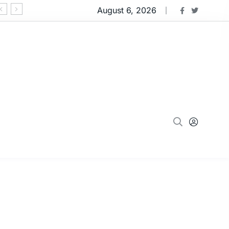
August 6, 2026
‘ઓપરેશન મ્યુલ હંટ 2.0’:નવસારીમાં 91 કરોડના 