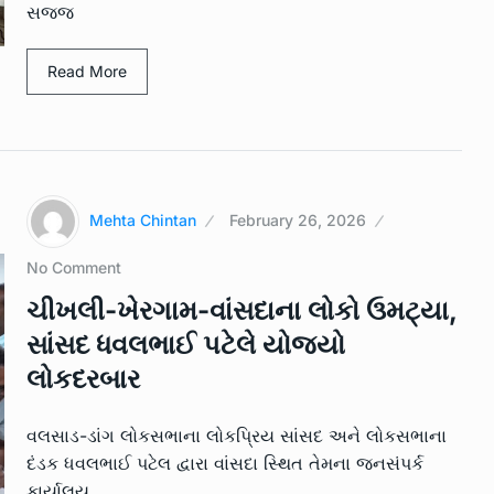
સજ્જ
Read More
Mehta Chintan
February 26, 2026
No Comment
ચીખલી-ખેરગામ-વાંસદાના લોકો ઉમટ્યા,
સાંસદ ધવલભાઈ પટેલે યોજ્યો
લોકદરબાર
વલસાડ-ડાંગ લોકસભાના લોકપ્રિય સાંસદ અને લોકસભાના
દંડક ધવલભાઈ પટેલ દ્વારા વાંસદા સ્થિત તેમના જનસંપર્ક
કાર્યાલય