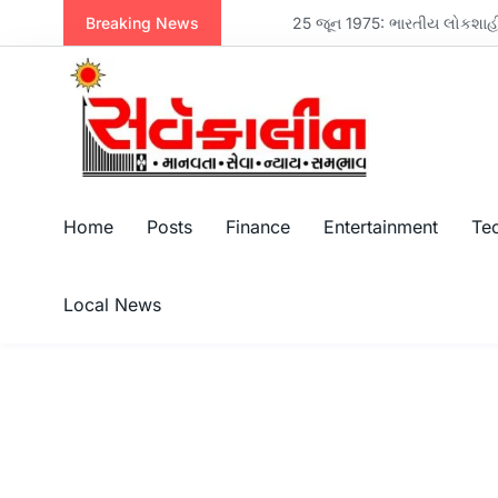
Breaking News
નવસારી મેનેજમેન્ટ એસોસિએશન દ્વારા મહેન્દ્ર બ્રધર્સના એમડી મિલન પરીખનું સન્માન, પરિમલ નથવાણીએ વિકાસ માટે સૌને એક થવાનો સંદેશ આપ્યો
25 જૂન 1975: ભારતીય લોકશાહીનો કાળો
Home
Posts
Finance
Entertainment
Te
Local News