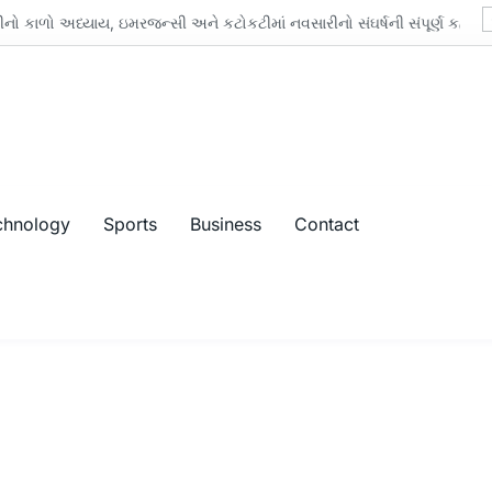
 અધ્યાય, ઇમરજન્સી અને કટોકટીમાં નવસારીનો સંઘર્ષની સંપૂર્ણ કહાની
chnology
Sports
Business
Contact