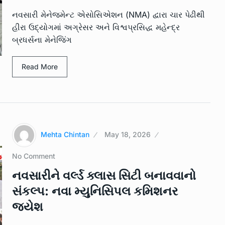
નવસારી મેનેજમેન્ટ એસોસિએશન (NMA) દ્વારા ચાર પેઢીથી
હીરા ઉદ્યોગમાં અગ્રેસર અને વિશ્વપ્રસિદ્ધ મહેન્દ્ર
બ્રધર્સના મેનેજિંગ
ામે
નવસારી પાલિકાના માજી પ્રમુખ અને
11
Read More
સૌરાષ્ટ્ર…
2023
LOCAL NEWS
June 14, 2023
‘પૂજારાને બલિનો બકરો કેમ બનાવવામા
કર કરતા 3…
12
આવી…
Mehta Chintan
May 18, 2026
SPORTS
June 24, 2023
No Comment
ધ્વારા
આલીપોર હાઈસ્કૂલમાં મેંહદી સ્પર્ધા અ
નવસારીને વર્લ્ડ ક્લાસ સિટી બનાવવાનો
13
કેશગુફન…
સંકલ્પ: નવા મ્યુનિસિપલ કમિશનર
023
LOCAL NEWS
July 4, 2023
જયેશ
રક્ષણ માટે
નવસારી જિલ્લામાં ઓગષ્ટ માસમાં