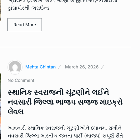
‘ગ્રાઉન્ડ ટ્રુથિંગ’ શરૂ, જાણો સંપૂર્ણ વિગત,નવસારીમાં
હાંસાપોરથી ‘ગ્રાઉન્ડ
Read More
Mehta Chintan
March 26, 2026
No Comment
સ્થાનિક સ્વરાજની ચૂંટણીને લઈને
નવસારી જિલ્લા ભાજપ સજ્જ માઇક્રો
લેવલ
આવનારી સ્થાનિક સ્વરાજની ચૂંટણીઓને ધ્યાનમાં રાખીને
નવસારી જિલ્લા ભારતીય જનતા પાર્ટી (ભાજપ) સંપૂર્ણ રીતે