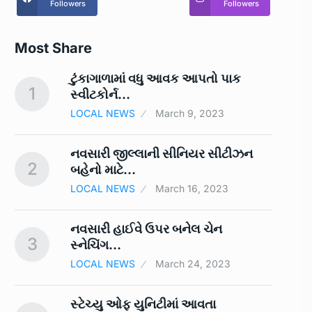
Followers
Followers
Most Share
ટુંકાગાળામાં વધુ આવક આપતો પાક
1
6
સ્‍વીટકોર્ન…
LOCAL NEWS
March 9, 2023
ં
નવસારી જીલ્લાની સીનિયર સીટીઝન
2
7
બહેનો માટે…
LOCAL NEWS
March 16, 2023
ને
નવસારી હાઈવે ઉપર બનેલ ચેન
3
8
સ્નેચિંગ…
LOCAL NEWS
March 24, 2023
સ્ટેચ્યુ ઓફ યુનિટીમાં આવતા