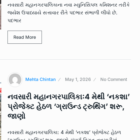
14
‘સ્વચ્છ સર્વેક્ષણ…
નવસારી મહાનગરપાલિકાના નવા મ્યુનિસિપલ કમિશનર તરીકે
3, 2023
જયેશ ઉપાધ્યાયે સત્તાવાર રીતે પદભાર સંભાળી લીધો છે.
LOCAL NEWS
July 20, 2023
પદભાર
રમતા રમતા
એશિયાઇ સિંહ ફ્કત ગુજરાતમાં છે
15
ત્યારે…
Read More
4, 2023
LOCAL NEWS
August 10, 2023
Mehta Chintan
May 1, 2026
No Comment
નવસારી મહાનગરપાલિકા:4 મેથી ‘નકશા’
પ્રોજેક્ટ હેઠળ ‘ગ્રાઉન્ડ ટ્રુથિંગ’ શરૂ,
જાણો
નવસારી મહાનગરપાલિકા: 4 મેથી ‘નકશા’ પ્રોજેક્ટ હેઠળ