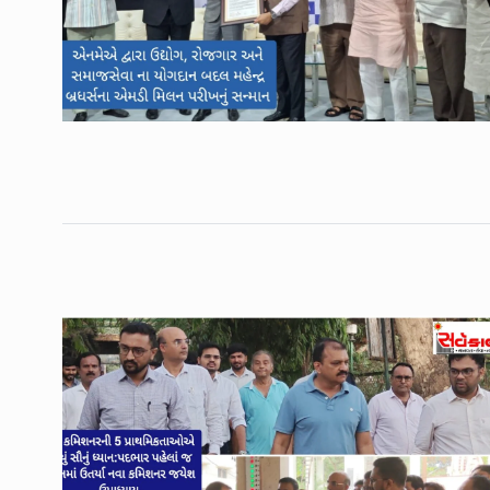
ઉભરાટ નજીકના પરસોલી ગ
6
એરપોર્ટની વિશાળ…
LOCAL NEWS
April 17, 
IPL 2023: અર્જુન તેંડુલ
7
SPORTS
April 28, 2023
રાજય સરકારના વન વિભાગ 
8
સમ્રગ…
LOCAL NEWS
May 9, 2
મેન્ગ્રુવના વાવેતર તેમજ સં