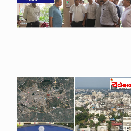
9
ત્રણ…
UNCATEGORIZED
May 2
જામનગરના તમાચાણ ગામે 
10
બોરવેલમાં…
UNCATEGORIZED
June 