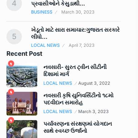
4
9
પ્રવાસીઓને કેસુડાથી…
BUSINESS
March 30, 2023
ખેડૂતો માટે સારા સમાચાર:ગુજરાત સરકારે
5
10
લીધો…
LOCAL NEWS
April 7, 2023
Recent Post
નવસારી- સુરત ટ્વીન સીટીની
દિશામાં માર્ગ
LOCAL NEWS
August 3, 2022
નવસારી કૃષિ યુનિવર્સિટીનો ૧૮મો
પદવીદાન સમારોહ
LOCAL NEWS
March 3, 2023
પર્યાવરણના સંરક્ષણમાં યોગદાન
સાથે સ્વચ્છ ઉર્જાનો